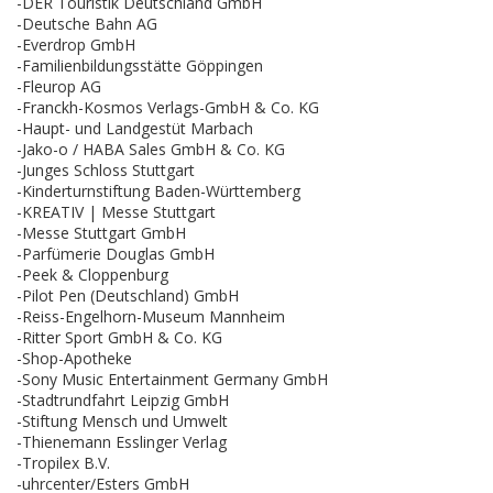
-DER Touristik Deutschland GmbH
-Deutsche Bahn AG
-Everdrop GmbH
-Familienbildungsstätte Göppingen
-Fleurop AG
-Franckh-Kosmos Verlags-GmbH & Co. KG
-Haupt- und Landgestüt Marbach
-Jako-o / HABA Sales GmbH & Co. KG
-Junges Schloss Stuttgart
-Kinderturnstiftung Baden-Württemberg
-KREATIV | Messe Stuttgart
-Messe Stuttgart GmbH
-Parfümerie Douglas GmbH
-Peek & Cloppenburg
-Pilot Pen (Deutschland) GmbH
-Reiss-Engelhorn-Museum Mannheim
-Ritter Sport GmbH & Co. KG
-Shop-Apotheke
-Sony Music Entertainment Germany GmbH
-Stadtrundfahrt Leipzig GmbH
-Stiftung Mensch und Umwelt
-Thienemann Esslinger Verlag
-Tropilex B.V.
-uhrcenter/Esters GmbH