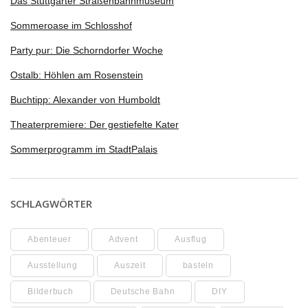
Das Stuttgarter Straßenbahnmuseum
Sommeroase im Schlosshof
Party pur: Die Schorndorfer Woche
Ostalb: Höhlen am Rosenstein
Buchtipp: Alexander von Humboldt
Theaterpremiere: Der gestiefelte Kater
Sommerprogramm im StadtPalais
SCHLAGWÖRTER
Abenteuer
Advent
Ausflug
Ausstellung
Auszeit
basteln
Bilderbuch
Deutsche Bahn
DIY