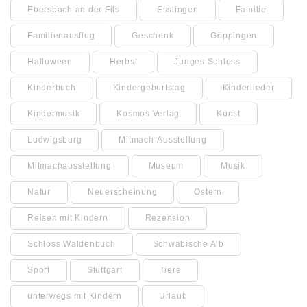
Ebersbach an der Fils
Esslingen
Familie
Familienausflug
Geschenk
Göppingen
Halloween
Herbst
Junges Schloss
Kinderbuch
Kindergeburtstag
Kinderlieder
Kindermusik
Kosmos Verlag
Kunst
Ludwigsburg
Mitmach-Ausstellung
Mitmachausstellung
Museum
Musik
Natur
Neuerscheinung
Ostern
Reisen mit Kindern
Rezension
Schloss Waldenbuch
Schwäbische Alb
Sport
Stuttgart
Tiere
unterwegs mit Kindern
Urlaub