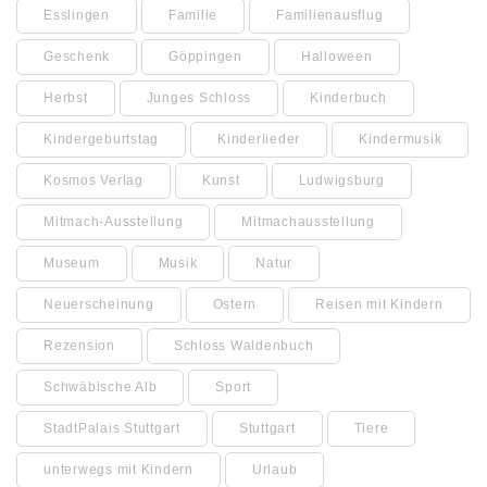
Esslingen
Familie
Familienausflug
Geschenk
Göppingen
Halloween
Herbst
Junges Schloss
Kinderbuch
Kindergeburtstag
Kinderlieder
Kindermusik
Kosmos Verlag
Kunst
Ludwigsburg
Mitmach-Ausstellung
Mitmachausstellung
Museum
Musik
Natur
Neuerscheinung
Ostern
Reisen mit Kindern
Rezension
Schloss Waldenbuch
Schwäbische Alb
Sport
StadtPalais Stuttgart
Stuttgart
Tiere
unterwegs mit Kindern
Urlaub