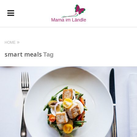
HOME
smart meals
Tag
READ MORE