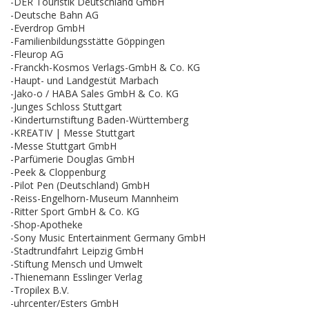
-DER Touristik Deutschland GmbH
-Deutsche Bahn AG
-Everdrop GmbH
-Familienbildungsstätte Göppingen
-Fleurop AG
-Franckh-Kosmos Verlags-GmbH & Co. KG
-Haupt- und Landgestüt Marbach
-Jako-o / HABA Sales GmbH & Co. KG
-Junges Schloss Stuttgart
-Kinderturnstiftung Baden-Württemberg
-KREATIV | Messe Stuttgart
-Messe Stuttgart GmbH
-Parfümerie Douglas GmbH
-Peek & Cloppenburg
-Pilot Pen (Deutschland) GmbH
-Reiss-Engelhorn-Museum Mannheim
-Ritter Sport GmbH & Co. KG
-Shop-Apotheke
-Sony Music Entertainment Germany GmbH
-Stadtrundfahrt Leipzig GmbH
-Stiftung Mensch und Umwelt
-Thienemann Esslinger Verlag
-Tropilex B.V.
-uhrcenter/Esters GmbH