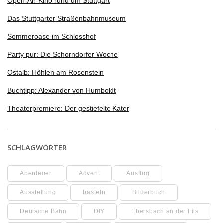
Open-Air-Kino rund um Stuttgart
Das Stuttgarter Straßenbahnmuseum
Sommeroase im Schlosshof
Party pur: Die Schorndorfer Woche
Ostalb: Höhlen am Rosenstein
Buchtipp: Alexander von Humboldt
Theaterpremiere: Der gestiefelte Kater
SCHLAGWÖRTER
Abenteuer
Advent
Ausflug
Ausstellung
basteln
Bilderbuch
Deutsche Bahn
DIY
Ebersbach an der Fils