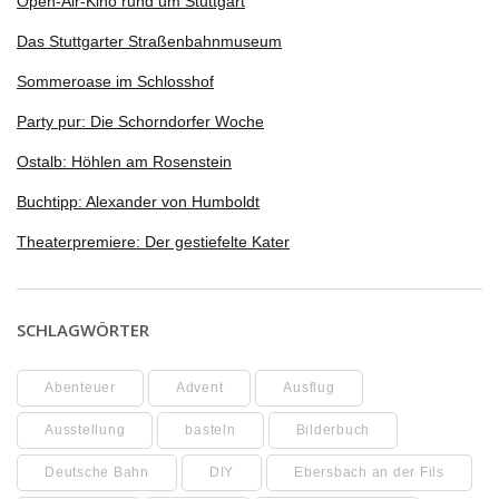
Open-Air-Kino rund um Stuttgart
Das Stuttgarter Straßenbahnmuseum
Sommeroase im Schlosshof
Party pur: Die Schorndorfer Woche
Ostalb: Höhlen am Rosenstein
Buchtipp: Alexander von Humboldt
Theaterpremiere: Der gestiefelte Kater
SCHLAGWÖRTER
Abenteuer
Advent
Ausflug
Ausstellung
basteln
Bilderbuch
Deutsche Bahn
DIY
Ebersbach an der Fils