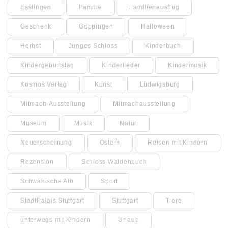
Esslingen
Familie
Familienausflug
Geschenk
Göppingen
Halloween
Herbst
Junges Schloss
Kinderbuch
Kindergeburtstag
Kinderlieder
Kindermusik
Kosmos Verlag
Kunst
Ludwigsburg
Mitmach-Ausstellung
Mitmachausstellung
Museum
Musik
Natur
Neuerscheinung
Ostern
Reisen mit Kindern
Rezension
Schloss Waldenbuch
Schwäbische Alb
Sport
StadtPalais Stuttgart
Stuttgart
Tiere
unterwegs mit Kindern
Urlaub