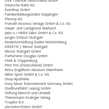
-DER Touristik Deutschland GmbH
-Deutsche Bahn AG
-Everdrop GmbH
-Familienbildungsstätte Göppingen
-Fleurop AG
-Franckh-Kosmos Verlags-GmbH & Co. KG
-Haupt- und Landgestüt Marbach
-Jako-o / HABA Sales GmbH & Co. KG
-Junges Schloss Stuttgart
-Kinderturnstiftung Baden-Württemberg
-KREATIV | Messe Stuttgart
-Messe Stuttgart GmbH
-Parfümerie Douglas GmbH
-Peek & Cloppenburg
-Pilot Pen (Deutschland) GmbH
-Reiss-Engelhorn-Museum Mannheim
-Ritter Sport GmbH & Co. KG
-Shop-Apotheke
-Sony Music Entertainment Germany GmbH
-Stadtrundfahrt Leipzig GmbH
-Stiftung Mensch und Umwelt
-Thienemann Esslinger Verlag
-Tropilex B.V.
-uhrcenter/Esters GmbH