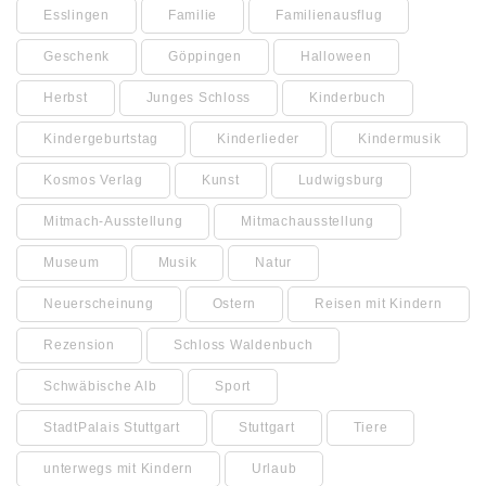
Esslingen
Familie
Familienausflug
Geschenk
Göppingen
Halloween
Herbst
Junges Schloss
Kinderbuch
Kindergeburtstag
Kinderlieder
Kindermusik
Kosmos Verlag
Kunst
Ludwigsburg
Mitmach-Ausstellung
Mitmachausstellung
Museum
Musik
Natur
Neuerscheinung
Ostern
Reisen mit Kindern
Rezension
Schloss Waldenbuch
Schwäbische Alb
Sport
StadtPalais Stuttgart
Stuttgart
Tiere
unterwegs mit Kindern
Urlaub