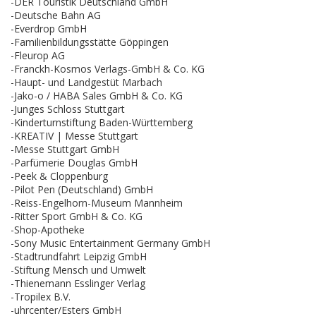
-DER Touristik Deutschland GmbH
-Deutsche Bahn AG
-Everdrop GmbH
-Familienbildungsstätte Göppingen
-Fleurop AG
-Franckh-Kosmos Verlags-GmbH & Co. KG
-Haupt- und Landgestüt Marbach
-Jako-o / HABA Sales GmbH & Co. KG
-Junges Schloss Stuttgart
-Kinderturnstiftung Baden-Württemberg
-KREATIV | Messe Stuttgart
-Messe Stuttgart GmbH
-Parfümerie Douglas GmbH
-Peek & Cloppenburg
-Pilot Pen (Deutschland) GmbH
-Reiss-Engelhorn-Museum Mannheim
-Ritter Sport GmbH & Co. KG
-Shop-Apotheke
-Sony Music Entertainment Germany GmbH
-Stadtrundfahrt Leipzig GmbH
-Stiftung Mensch und Umwelt
-Thienemann Esslinger Verlag
-Tropilex B.V.
-uhrcenter/Esters GmbH