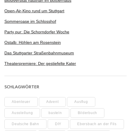
Biodiversität hautnah im Boßlerhaus
Open-Air-Kino rund um Stuttgart
Sommeroase im Schlosshof
Party pur: Die Schorndorfer Woche
Ostalb: Höhlen am Rosenstein
Das Stuttgarter Straßenbahnmuseum
Theaterpremiere: Der gestiefelte Kater
SCHLAGWÖRTER
Abenteuer
Advent
Ausflug
Ausstellung
basteln
Bilderbuch
Deutsche Bahn
DIY
Ebersbach an der Fils