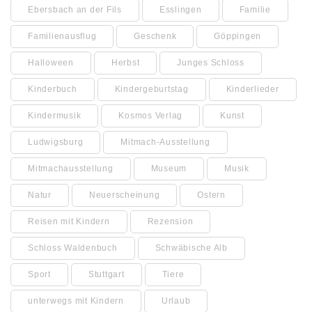
Ebersbach an der Fils
Esslingen
Familie
Familienausflug
Geschenk
Göppingen
Halloween
Herbst
Junges Schloss
Kinderbuch
Kindergeburtstag
Kinderlieder
Kindermusik
Kosmos Verlag
Kunst
Ludwigsburg
Mitmach-Ausstellung
Mitmachausstellung
Museum
Musik
Natur
Neuerscheinung
Ostern
Reisen mit Kindern
Rezension
Schloss Waldenbuch
Schwäbische Alb
Sport
Stuttgart
Tiere
unterwegs mit Kindern
Urlaub