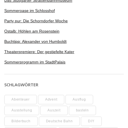
Das Stuttgarter Straßenbahnmuseum
Sommeroase im Schlosshof
Party pur: Die Schorndorfer Woche
Ostalb: Höhlen am Rosenstein
Buchtipp: Alexander von Humboldt
Theaterpremiere: Der gestiefelte Kater
Sommerprogramm im StadtPalais
SCHLAGWÖRTER
Abenteuer
Advent
Ausflug
Ausstellung
Auszeit
basteln
Bilderbuch
Deutsche Bahn
DIY