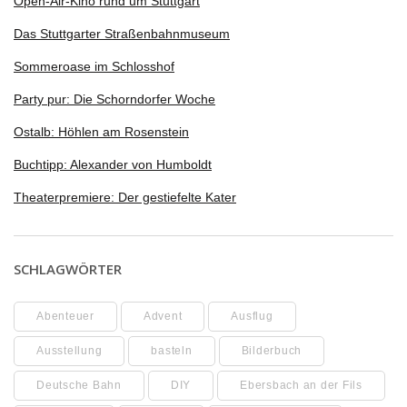
Open-Air-Kino rund um Stuttgart
Das Stuttgarter Straßenbahnmuseum
Sommeroase im Schlosshof
Party pur: Die Schorndorfer Woche
Ostalb: Höhlen am Rosenstein
Buchtipp: Alexander von Humboldt
Theaterpremiere: Der gestiefelte Kater
SCHLAGWÖRTER
Abenteuer
Advent
Ausflug
Ausstellung
basteln
Bilderbuch
Deutsche Bahn
DIY
Ebersbach an der Fils