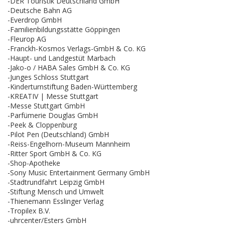
-DER Touristik Deutschland GmbH
-Deutsche Bahn AG
-Everdrop GmbH
-Familienbildungsstätte Göppingen
-Fleurop AG
-Franckh-Kosmos Verlags-GmbH & Co. KG
-Haupt- und Landgestüt Marbach
-Jako-o / HABA Sales GmbH & Co. KG
-Junges Schloss Stuttgart
-Kinderturnstiftung Baden-Württemberg
-KREATIV | Messe Stuttgart
-Messe Stuttgart GmbH
-Parfümerie Douglas GmbH
-Peek & Cloppenburg
-Pilot Pen (Deutschland) GmbH
-Reiss-Engelhorn-Museum Mannheim
-Ritter Sport GmbH & Co. KG
-Shop-Apotheke
-Sony Music Entertainment Germany GmbH
-Stadtrundfahrt Leipzig GmbH
-Stiftung Mensch und Umwelt
-Thienemann Esslinger Verlag
-Tropilex B.V.
-uhrcenter/Esters GmbH