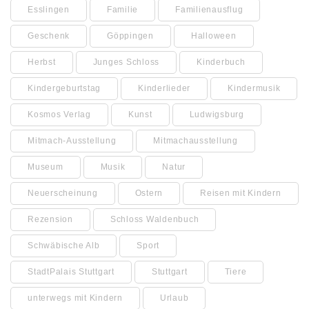
Esslingen
Familie
Familienausflug
Geschenk
Göppingen
Halloween
Herbst
Junges Schloss
Kinderbuch
Kindergeburtstag
Kinderlieder
Kindermusik
Kosmos Verlag
Kunst
Ludwigsburg
Mitmach-Ausstellung
Mitmachausstellung
Museum
Musik
Natur
Neuerscheinung
Ostern
Reisen mit Kindern
Rezension
Schloss Waldenbuch
Schwäbische Alb
Sport
StadtPalais Stuttgart
Stuttgart
Tiere
unterwegs mit Kindern
Urlaub