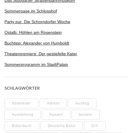
Das Stuttgarter Straßenbahnmuseum
Sommeroase im Schlosshof
Party pur: Die Schorndorfer Woche
Ostalb: Höhlen am Rosenstein
Buchtipp: Alexander von Humboldt
Theaterpremiere: Der gestiefelte Kater
Sommerprogramm im StadtPalais
SCHLAGWÖRTER
Abenteuer
Advent
Ausflug
Ausstellung
Auszeit
basteln
Bilderbuch
Deutsche Bahn
DIY