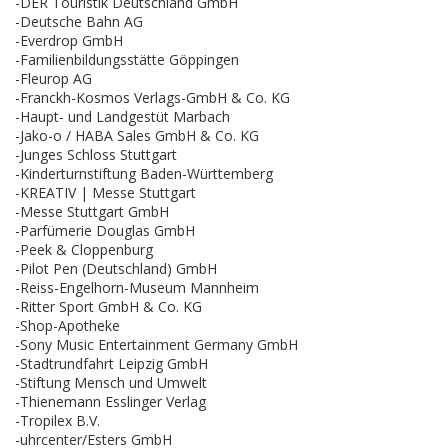
-DER Touristik Deutschland GmbH
-Deutsche Bahn AG
-Everdrop GmbH
-Familienbildungsstätte Göppingen
-Fleurop AG
-Franckh-Kosmos Verlags-GmbH & Co. KG
-Haupt- und Landgestüt Marbach
-Jako-o / HABA Sales GmbH & Co. KG
-Junges Schloss Stuttgart
-Kinderturnstiftung Baden-Württemberg
-KREATIV | Messe Stuttgart
-Messe Stuttgart GmbH
-Parfümerie Douglas GmbH
-Peek & Cloppenburg
-Pilot Pen (Deutschland) GmbH
-Reiss-Engelhorn-Museum Mannheim
-Ritter Sport GmbH & Co. KG
-Shop-Apotheke
-Sony Music Entertainment Germany GmbH
-Stadtrundfahrt Leipzig GmbH
-Stiftung Mensch und Umwelt
-Thienemann Esslinger Verlag
-Tropilex B.V.
-uhrcenter/Esters GmbH