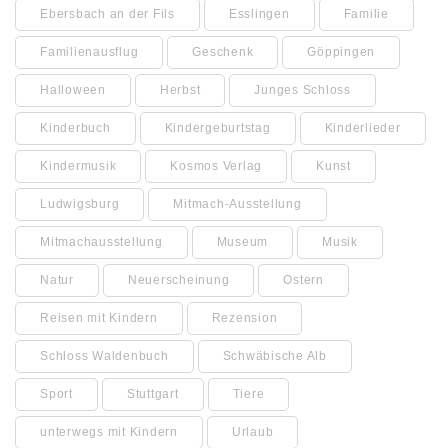
Ebersbach an der Fils
Esslingen
Familie
Familienausflug
Geschenk
Göppingen
Halloween
Herbst
Junges Schloss
Kinderbuch
Kindergeburtstag
Kinderlieder
Kindermusik
Kosmos Verlag
Kunst
Ludwigsburg
Mitmach-Ausstellung
Mitmachausstellung
Museum
Musik
Natur
Neuerscheinung
Ostern
Reisen mit Kindern
Rezension
Schloss Waldenbuch
Schwäbische Alb
Sport
Stuttgart
Tiere
unterwegs mit Kindern
Urlaub