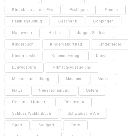
Ebersbach an der Fils
Esslingen
Familie
Familienausflug
Geschenk
Göppingen
Halloween
Herbst
Junges Schloss
Kinderbuch
Kindergeburtstag
Kinderlieder
Kindermusik
Kosmos Verlag
Kunst
Ludwigsburg
Mitmach-Ausstellung
Mitmachausstellung
Museum
Musik
Natur
Neuerscheinung
Ostern
Reisen mit Kindern
Rezension
Schloss Waldenbuch
Schwäbische Alb
Sport
Stuttgart
Tiere