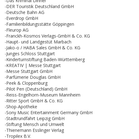
-Das Kriminal Dinner
-DER Touristik Deutschland GmbH
-Deutsche Bahn AG
-Everdrop GmbH
-Familienbildungsstätte Göppingen
-Fleurop AG
-Franckh-Kosmos Verlags-GmbH & Co. KG
-Haupt- und Landgestüt Marbach
-Jako-o / HABA Sales GmbH & Co. KG
-Junges Schloss Stuttgart
-Kinderturnstiftung Baden-Württemberg
-KREATIV | Messe Stuttgart
-Messe Stuttgart GmbH
-Parfümerie Douglas GmbH
-Peek & Cloppenburg
-Pilot Pen (Deutschland) GmbH
-Reiss-Engelhorn-Museum Mannheim
-Ritter Sport GmbH & Co. KG
-Shop-Apotheke
-Sony Music Entertainment Germany GmbH
-Stadtrundfahrt Leipzig GmbH
-Stiftung Mensch und Umwelt
-Thienemann Esslinger Verlag
-Tropilex B.V.