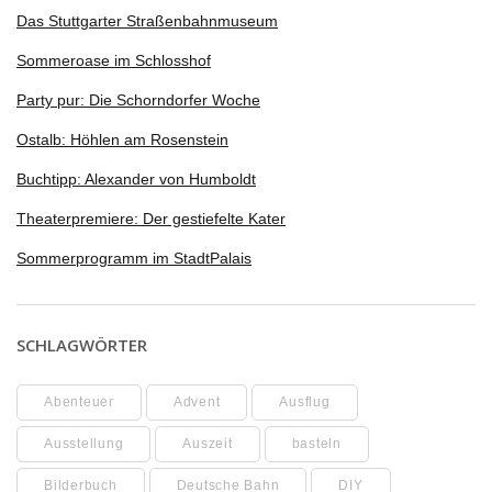
Das Stuttgarter Straßenbahnmuseum
Sommeroase im Schlosshof
Party pur: Die Schorndorfer Woche
Ostalb: Höhlen am Rosenstein
Buchtipp: Alexander von Humboldt
Theaterpremiere: Der gestiefelte Kater
Sommerprogramm im StadtPalais
SCHLAGWÖRTER
Abenteuer
Advent
Ausflug
Ausstellung
Auszeit
basteln
Bilderbuch
Deutsche Bahn
DIY