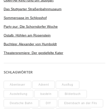
Open-Air-Kino rund um Stuttgart
Das Stuttgarter Straßenbahnmuseum
Sommeroase im Schlosshof
Party pur: Die Schorndorfer Woche
Ostalb: Höhlen am Rosenstein
Buchtipp: Alexander von Humboldt
Theaterpremiere: Der gestiefelte Kater
SCHLAGWÖRTER
Abenteuer
Advent
Ausflug
Ausstellung
basteln
Bilderbuch
Deutsche Bahn
DIY
Ebersbach an der Fils