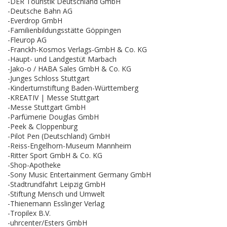
-DER Touristik Deutschland GmbH
-Deutsche Bahn AG
-Everdrop GmbH
-Familienbildungsstätte Göppingen
-Fleurop AG
-Franckh-Kosmos Verlags-GmbH & Co. KG
-Haupt- und Landgestüt Marbach
-Jako-o / HABA Sales GmbH & Co. KG
-Junges Schloss Stuttgart
-Kinderturnstiftung Baden-Württemberg
-KREATIV | Messe Stuttgart
-Messe Stuttgart GmbH
-Parfümerie Douglas GmbH
-Peek & Cloppenburg
-Pilot Pen (Deutschland) GmbH
-Reiss-Engelhorn-Museum Mannheim
-Ritter Sport GmbH & Co. KG
-Shop-Apotheke
-Sony Music Entertainment Germany GmbH
-Stadtrundfahrt Leipzig GmbH
-Stiftung Mensch und Umwelt
-Thienemann Esslinger Verlag
-Tropilex B.V.
-uhrcenter/Esters GmbH