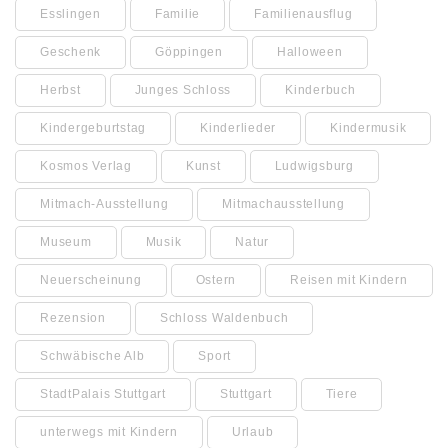
Esslingen
Familie
Familienausflug
Geschenk
Göppingen
Halloween
Herbst
Junges Schloss
Kinderbuch
Kindergeburtstag
Kinderlieder
Kindermusik
Kosmos Verlag
Kunst
Ludwigsburg
Mitmach-Ausstellung
Mitmachausstellung
Museum
Musik
Natur
Neuerscheinung
Ostern
Reisen mit Kindern
Rezension
Schloss Waldenbuch
Schwäbische Alb
Sport
StadtPalais Stuttgart
Stuttgart
Tiere
unterwegs mit Kindern
Urlaub