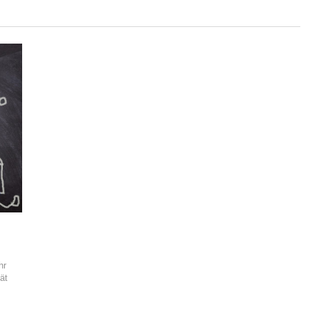
hr
ät