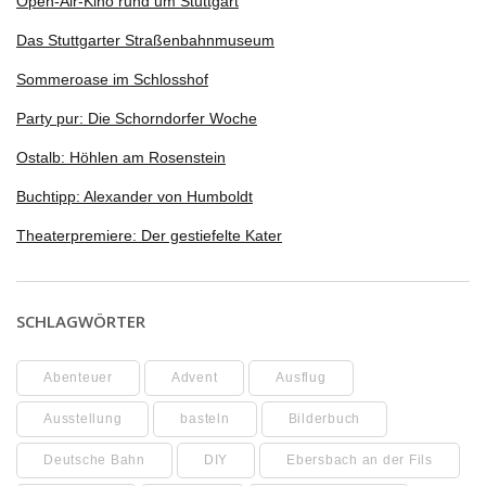
Open-Air-Kino rund um Stuttgart
Das Stuttgarter Straßenbahnmuseum
Sommeroase im Schlosshof
Party pur: Die Schorndorfer Woche
Ostalb: Höhlen am Rosenstein
Buchtipp: Alexander von Humboldt
Theaterpremiere: Der gestiefelte Kater
SCHLAGWÖRTER
Abenteuer
Advent
Ausflug
Ausstellung
basteln
Bilderbuch
Deutsche Bahn
DIY
Ebersbach an der Fils