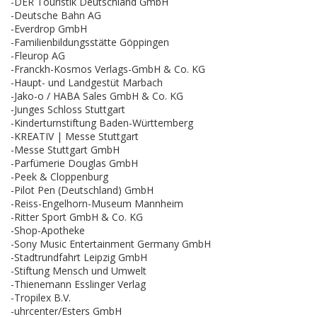
-DER Touristik Deutschland GmbH
-Deutsche Bahn AG
-Everdrop GmbH
-Familienbildungsstätte Göppingen
-Fleurop AG
-Franckh-Kosmos Verlags-GmbH & Co. KG
-Haupt- und Landgestüt Marbach
-Jako-o / HABA Sales GmbH & Co. KG
-Junges Schloss Stuttgart
-Kinderturnstiftung Baden-Württemberg
-KREATIV | Messe Stuttgart
-Messe Stuttgart GmbH
-Parfümerie Douglas GmbH
-Peek & Cloppenburg
-Pilot Pen (Deutschland) GmbH
-Reiss-Engelhorn-Museum Mannheim
-Ritter Sport GmbH & Co. KG
-Shop-Apotheke
-Sony Music Entertainment Germany GmbH
-Stadtrundfahrt Leipzig GmbH
-Stiftung Mensch und Umwelt
-Thienemann Esslinger Verlag
-Tropilex B.V.
-uhrcenter/Esters GmbH