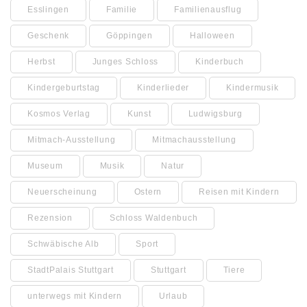
Esslingen
Familie
Familienausflug
Geschenk
Göppingen
Halloween
Herbst
Junges Schloss
Kinderbuch
Kindergeburtstag
Kinderlieder
Kindermusik
Kosmos Verlag
Kunst
Ludwigsburg
Mitmach-Ausstellung
Mitmachausstellung
Museum
Musik
Natur
Neuerscheinung
Ostern
Reisen mit Kindern
Rezension
Schloss Waldenbuch
Schwäbische Alb
Sport
StadtPalais Stuttgart
Stuttgart
Tiere
unterwegs mit Kindern
Urlaub