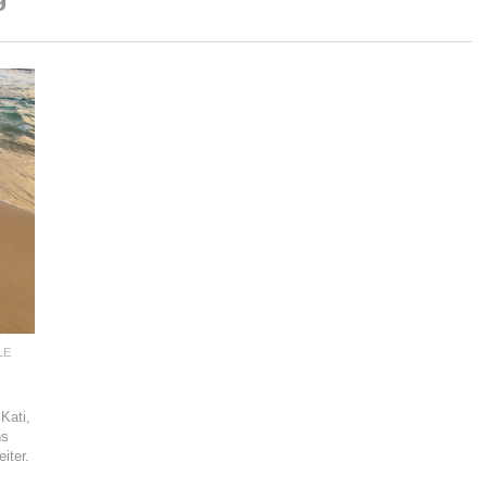
LE
Kati,
hs
eiter.