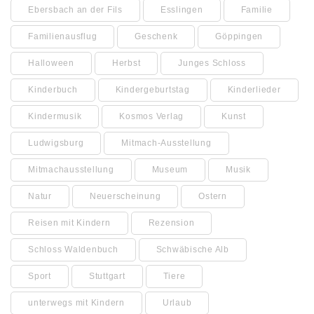
Ebersbach an der Fils
Esslingen
Familie
Familienausflug
Geschenk
Göppingen
Halloween
Herbst
Junges Schloss
Kinderbuch
Kindergeburtstag
Kinderlieder
Kindermusik
Kosmos Verlag
Kunst
Ludwigsburg
Mitmach-Ausstellung
Mitmachausstellung
Museum
Musik
Natur
Neuerscheinung
Ostern
Reisen mit Kindern
Rezension
Schloss Waldenbuch
Schwäbische Alb
Sport
Stuttgart
Tiere
unterwegs mit Kindern
Urlaub