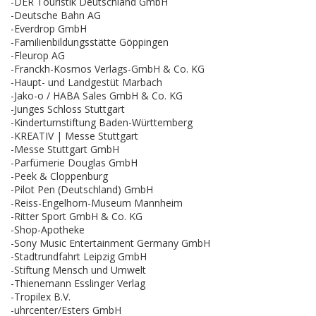
-DER Touristik Deutschland GmbH
-Deutsche Bahn AG
-Everdrop GmbH
-Familienbildungsstätte Göppingen
-Fleurop AG
-Franckh-Kosmos Verlags-GmbH & Co. KG
-Haupt- und Landgestüt Marbach
-Jako-o / HABA Sales GmbH & Co. KG
-Junges Schloss Stuttgart
-Kinderturnstiftung Baden-Württemberg
-KREATIV | Messe Stuttgart
-Messe Stuttgart GmbH
-Parfümerie Douglas GmbH
-Peek & Cloppenburg
-Pilot Pen (Deutschland) GmbH
-Reiss-Engelhorn-Museum Mannheim
-Ritter Sport GmbH & Co. KG
-Shop-Apotheke
-Sony Music Entertainment Germany GmbH
-Stadtrundfahrt Leipzig GmbH
-Stiftung Mensch und Umwelt
-Thienemann Esslinger Verlag
-Tropilex B.V.
-uhrcenter/Esters GmbH