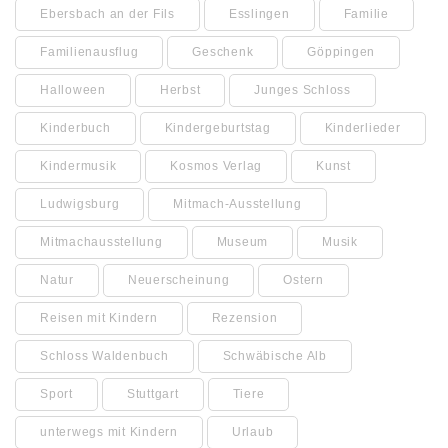
Ebersbach an der Fils
Esslingen
Familie
Familienausflug
Geschenk
Göppingen
Halloween
Herbst
Junges Schloss
Kinderbuch
Kindergeburtstag
Kinderlieder
Kindermusik
Kosmos Verlag
Kunst
Ludwigsburg
Mitmach-Ausstellung
Mitmachausstellung
Museum
Musik
Natur
Neuerscheinung
Ostern
Reisen mit Kindern
Rezension
Schloss Waldenbuch
Schwäbische Alb
Sport
Stuttgart
Tiere
unterwegs mit Kindern
Urlaub