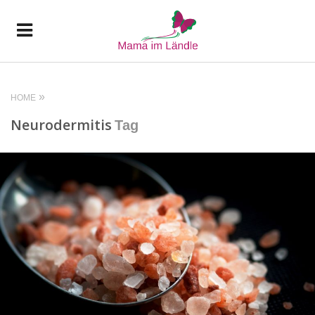
HOME
Neurodermitis
Tag
READ MORE