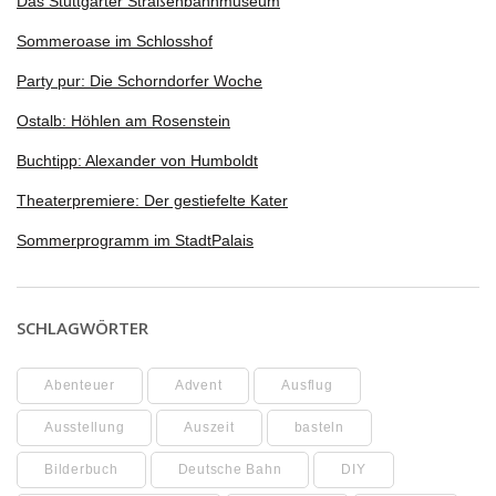
Das Stuttgarter Straßenbahnmuseum
Sommeroase im Schlosshof
Party pur: Die Schorndorfer Woche
Ostalb: Höhlen am Rosenstein
Buchtipp: Alexander von Humboldt
Theaterpremiere: Der gestiefelte Kater
Sommerprogramm im StadtPalais
SCHLAGWÖRTER
Abenteuer
Advent
Ausflug
Ausstellung
Auszeit
basteln
Bilderbuch
Deutsche Bahn
DIY