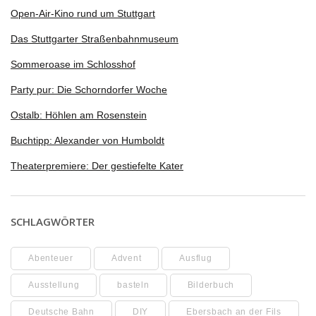
Open-Air-Kino rund um Stuttgart
Das Stuttgarter Straßenbahnmuseum
Sommeroase im Schlosshof
Party pur: Die Schorndorfer Woche
Ostalb: Höhlen am Rosenstein
Buchtipp: Alexander von Humboldt
Theaterpremiere: Der gestiefelte Kater
SCHLAGWÖRTER
Abenteuer
Advent
Ausflug
Ausstellung
basteln
Bilderbuch
Deutsche Bahn
DIY
Ebersbach an der Fils