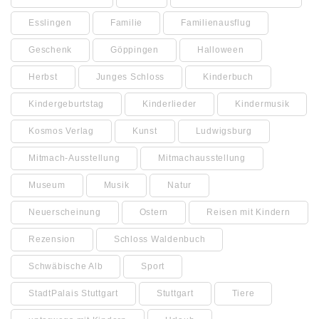
Esslingen
Familie
Familienausflug
Geschenk
Göppingen
Halloween
Herbst
Junges Schloss
Kinderbuch
Kindergeburtstag
Kinderlieder
Kindermusik
Kosmos Verlag
Kunst
Ludwigsburg
Mitmach-Ausstellung
Mitmachausstellung
Museum
Musik
Natur
Neuerscheinung
Ostern
Reisen mit Kindern
Rezension
Schloss Waldenbuch
Schwäbische Alb
Sport
StadtPalais Stuttgart
Stuttgart
Tiere