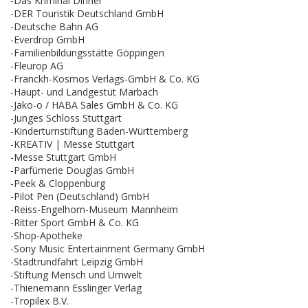
-Das Kriminal Dinner
-DER Touristik Deutschland GmbH
-Deutsche Bahn AG
-Everdrop GmbH
-Familienbildungsstätte Göppingen
-Fleurop AG
-Franckh-Kosmos Verlags-GmbH & Co. KG
-Haupt- und Landgestüt Marbach
-Jako-o / HABA Sales GmbH & Co. KG
-Junges Schloss Stuttgart
-Kinderturnstiftung Baden-Württemberg
-KREATIV | Messe Stuttgart
-Messe Stuttgart GmbH
-Parfümerie Douglas GmbH
-Peek & Cloppenburg
-Pilot Pen (Deutschland) GmbH
-Reiss-Engelhorn-Museum Mannheim
-Ritter Sport GmbH & Co. KG
-Shop-Apotheke
-Sony Music Entertainment Germany GmbH
-Stadtrundfahrt Leipzig GmbH
-Stiftung Mensch und Umwelt
-Thienemann Esslinger Verlag
-Tropilex B.V.