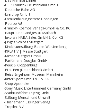
-Das Kriminal Dinner
-DER Touristik Deutschland GmbH
-Deutsche Bahn AG
-Everdrop GmbH
-Familienbildungsstätte Göppingen
-Fleurop AG
-Franckh-Kosmos Verlags-GmbH & Co. KG
-Haupt- und Landgestüt Marbach
-Jako-o / HABA Sales GmbH & Co. KG
-Junges Schloss Stuttgart
-Kinderturnstiftung Baden-Württemberg
-KREATIV | Messe Stuttgart
-Messe Stuttgart GmbH
-Parfümerie Douglas GmbH
-Peek & Cloppenburg
-Pilot Pen (Deutschland) GmbH
-Reiss-Engelhorn-Museum Mannheim
-Ritter Sport GmbH & Co. KG
-Shop-Apotheke
-Sony Music Entertainment Germany GmbH
-Stadtrundfahrt Leipzig GmbH
-Stiftung Mensch und Umwelt
-Thienemann Esslinger Verlag
-Tropilex B.V.