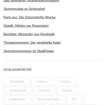
Das Stuttgarter Straßenbahnmuseum
Sommeroase im Schlosshof
Party pur: Die Schorndorfer Woche
Ostalb: Höhlen am Rosenstein
Buchtipp: Alexander von Humboldt
Theaterpremiere: Der gestiefelte Kater
Sommerprogramm im StadtPalais
SCHLAGWÖRTER
Abenteuer
Advent
Ausflug
Ausstellung
Auszeit
basteln
Bilderbuch
Deutsche Bahn
DIY