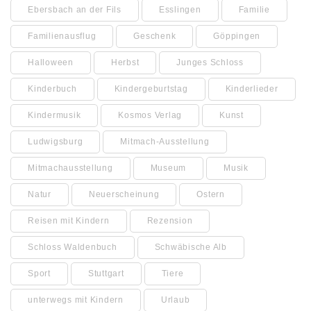
Ebersbach an der Fils
Esslingen
Familie
Familienausflug
Geschenk
Göppingen
Halloween
Herbst
Junges Schloss
Kinderbuch
Kindergeburtstag
Kinderlieder
Kindermusik
Kosmos Verlag
Kunst
Ludwigsburg
Mitmach-Ausstellung
Mitmachausstellung
Museum
Musik
Natur
Neuerscheinung
Ostern
Reisen mit Kindern
Rezension
Schloss Waldenbuch
Schwäbische Alb
Sport
Stuttgart
Tiere
unterwegs mit Kindern
Urlaub