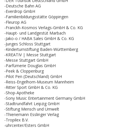
-DER Touristik Deutschland GmbH
-Deutsche Bahn AG
-Everdrop GmbH
-Familienbildungsstätte Göppingen
-Fleurop AG
-Franckh-Kosmos Verlags-GmbH & Co. KG
-Haupt- und Landgestüt Marbach
-Jako-o / HABA Sales GmbH & Co. KG
-Junges Schloss Stuttgart
-Kinderturnstiftung Baden-Württemberg
-KREATIV | Messe Stuttgart
-Messe Stuttgart GmbH
-Parfümerie Douglas GmbH
-Peek & Cloppenburg
-Pilot Pen (Deutschland) GmbH
-Reiss-Engelhorn-Museum Mannheim
-Ritter Sport GmbH & Co. KG
-Shop-Apotheke
-Sony Music Entertainment Germany GmbH
-Stadtrundfahrt Leipzig GmbH
-Stiftung Mensch und Umwelt
-Thienemann Esslinger Verlag
-Tropilex B.V.
-uhrcenter/Esters GmbH