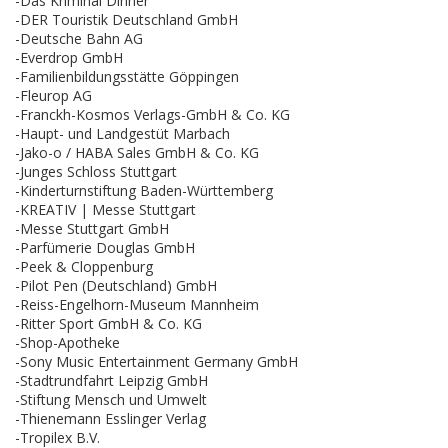
-Das Kriminal Dinner
-DER Touristik Deutschland GmbH
-Deutsche Bahn AG
-Everdrop GmbH
-Familienbildungsstätte Göppingen
-Fleurop AG
-Franckh-Kosmos Verlags-GmbH & Co. KG
-Haupt- und Landgestüt Marbach
-Jako-o / HABA Sales GmbH & Co. KG
-Junges Schloss Stuttgart
-Kinderturnstiftung Baden-Württemberg
-KREATIV | Messe Stuttgart
-Messe Stuttgart GmbH
-Parfümerie Douglas GmbH
-Peek & Cloppenburg
-Pilot Pen (Deutschland) GmbH
-Reiss-Engelhorn-Museum Mannheim
-Ritter Sport GmbH & Co. KG
-Shop-Apotheke
-Sony Music Entertainment Germany GmbH
-Stadtrundfahrt Leipzig GmbH
-Stiftung Mensch und Umwelt
-Thienemann Esslinger Verlag
-Tropilex B.V.