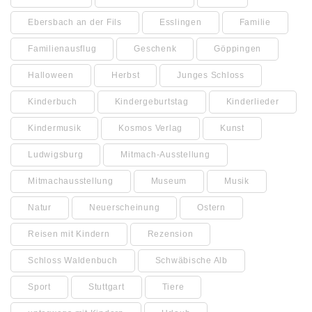
Ebersbach an der Fils
Esslingen
Familie
Familienausflug
Geschenk
Göppingen
Halloween
Herbst
Junges Schloss
Kinderbuch
Kindergeburtstag
Kinderlieder
Kindermusik
Kosmos Verlag
Kunst
Ludwigsburg
Mitmach-Ausstellung
Mitmachausstellung
Museum
Musik
Natur
Neuerscheinung
Ostern
Reisen mit Kindern
Rezension
Schloss Waldenbuch
Schwäbische Alb
Sport
Stuttgart
Tiere