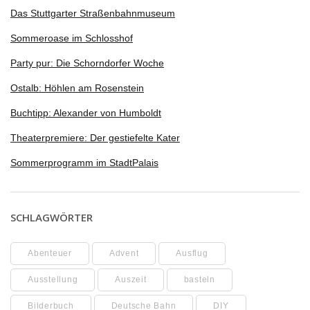
Das Stuttgarter Straßenbahnmuseum
Sommeroase im Schlosshof
Party pur: Die Schorndorfer Woche
Ostalb: Höhlen am Rosenstein
Buchtipp: Alexander von Humboldt
Theaterpremiere: Der gestiefelte Kater
Sommerprogramm im StadtPalais
SCHLAGWÖRTER
Abenteuer
Advent
Ausflug
Ausstellung
Auszeit
basteln
Bilderbuch
Deutsche Bahn
DIY