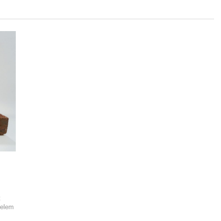
t
ielem