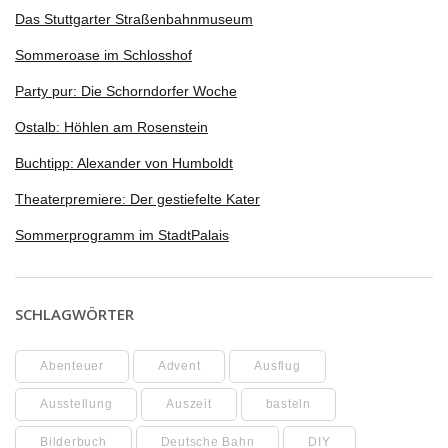
Das Stuttgarter Straßenbahnmuseum
Sommeroase im Schlosshof
Party pur: Die Schorndorfer Woche
Ostalb: Höhlen am Rosenstein
Buchtipp: Alexander von Humboldt
Theaterpremiere: Der gestiefelte Kater
Sommerprogramm im StadtPalais
SCHLAGWÖRTER
Abenteuer
Advent
Ausflug
Ausstellung
Auszeit
basteln
Bilderbuch
Deutsche Bahn
DIY