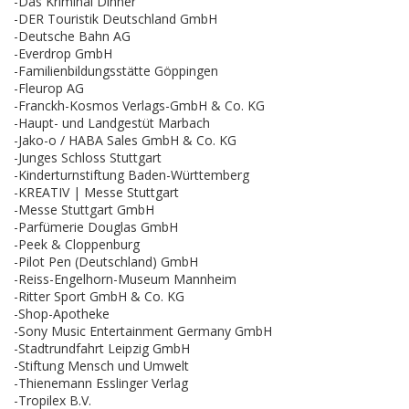
-Das Kriminal Dinner
-DER Touristik Deutschland GmbH
-Deutsche Bahn AG
-Everdrop GmbH
-Familienbildungsstätte Göppingen
-Fleurop AG
-Franckh-Kosmos Verlags-GmbH & Co. KG
-Haupt- und Landgestüt Marbach
-Jako-o / HABA Sales GmbH & Co. KG
-Junges Schloss Stuttgart
-Kinderturnstiftung Baden-Württemberg
-KREATIV | Messe Stuttgart
-Messe Stuttgart GmbH
-Parfümerie Douglas GmbH
-Peek & Cloppenburg
-Pilot Pen (Deutschland) GmbH
-Reiss-Engelhorn-Museum Mannheim
-Ritter Sport GmbH & Co. KG
-Shop-Apotheke
-Sony Music Entertainment Germany GmbH
-Stadtrundfahrt Leipzig GmbH
-Stiftung Mensch und Umwelt
-Thienemann Esslinger Verlag
-Tropilex B.V.