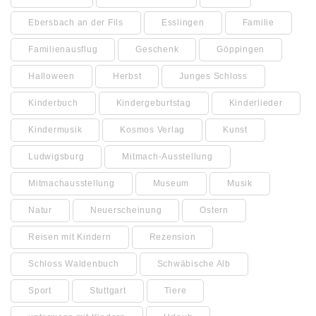
Ebersbach an der Fils
Esslingen
Familie
Familienausflug
Geschenk
Göppingen
Halloween
Herbst
Junges Schloss
Kinderbuch
Kindergeburtstag
Kinderlieder
Kindermusik
Kosmos Verlag
Kunst
Ludwigsburg
Mitmach-Ausstellung
Mitmachausstellung
Museum
Musik
Natur
Neuerscheinung
Ostern
Reisen mit Kindern
Rezension
Schloss Waldenbuch
Schwäbische Alb
Sport
Stuttgart
Tiere