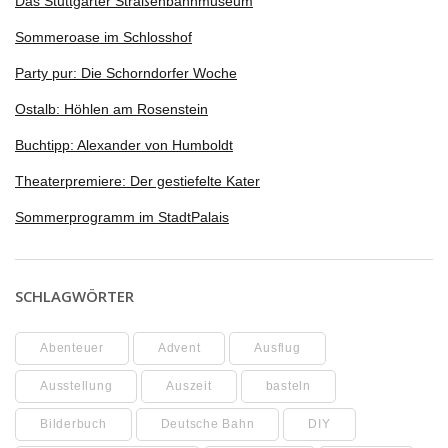
Das Stuttgarter Straßenbahnmuseum
Sommeroase im Schlosshof
Party pur: Die Schorndorfer Woche
Ostalb: Höhlen am Rosenstein
Buchtipp: Alexander von Humboldt
Theaterpremiere: Der gestiefelte Kater
Sommerprogramm im StadtPalais
SCHLAGWÖRTER
Abenteuer
Advent
Ausflug
Ausstellung
Auszeit
basteln
Bilderbuch
Deutsche Bahn
DIY