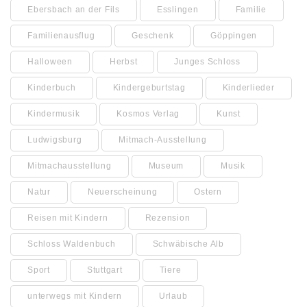
Ebersbach an der Fils
Esslingen
Familie
Familienausflug
Geschenk
Göppingen
Halloween
Herbst
Junges Schloss
Kinderbuch
Kindergeburtstag
Kinderlieder
Kindermusik
Kosmos Verlag
Kunst
Ludwigsburg
Mitmach-Ausstellung
Mitmachausstellung
Museum
Musik
Natur
Neuerscheinung
Ostern
Reisen mit Kindern
Rezension
Schloss Waldenbuch
Schwäbische Alb
Sport
Stuttgart
Tiere
unterwegs mit Kindern
Urlaub