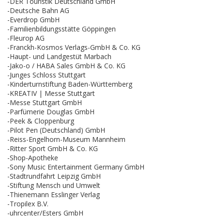
-DER Touristik Deutschland GmbH
-Deutsche Bahn AG
-Everdrop GmbH
-Familienbildungsstätte Göppingen
-Fleurop AG
-Franckh-Kosmos Verlags-GmbH & Co. KG
-Haupt- und Landgestüt Marbach
-Jako-o / HABA Sales GmbH & Co. KG
-Junges Schloss Stuttgart
-Kinderturnstiftung Baden-Württemberg
-KREATIV | Messe Stuttgart
-Messe Stuttgart GmbH
-Parfümerie Douglas GmbH
-Peek & Cloppenburg
-Pilot Pen (Deutschland) GmbH
-Reiss-Engelhorn-Museum Mannheim
-Ritter Sport GmbH & Co. KG
-Shop-Apotheke
-Sony Music Entertainment Germany GmbH
-Stadtrundfahrt Leipzig GmbH
-Stiftung Mensch und Umwelt
-Thienemann Esslinger Verlag
-Tropilex B.V.
-uhrcenter/Esters GmbH