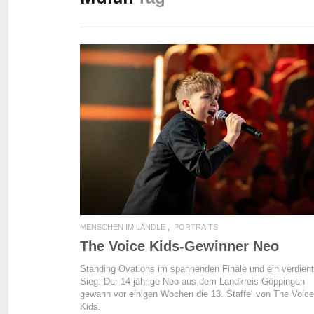
READ MORE
MENSCHEN IM LÄNDLE
PORTRAITS
The Voice Kids-Gewinner Neo
Standing Ovations im spannenden Finale und ein verdient
Sieg: Der 14-jährige Neo aus dem Landkreis Göppingen
gewann vor einigen Wochen die 13. Staffel von The Voice
Kids.