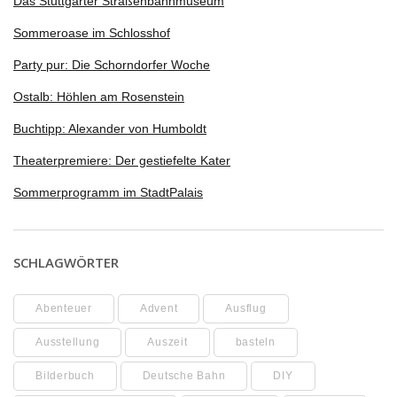
Das Stuttgarter Straßenbahnmuseum
Sommeroase im Schlosshof
Party pur: Die Schorndorfer Woche
Ostalb: Höhlen am Rosenstein
Buchtipp: Alexander von Humboldt
Theaterpremiere: Der gestiefelte Kater
Sommerprogramm im StadtPalais
SCHLAGWÖRTER
Abenteuer
Advent
Ausflug
Ausstellung
Auszeit
basteln
Bilderbuch
Deutsche Bahn
DIY