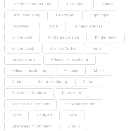
Ebersbach an der Fils
Esslingen
Familie
Familienausflug
Geschenk
Göppingen
Halloween
Herbst
Junges Schloss
Kinderbuch
Kindergeburtstag
Kinderlieder
Kindermusik
Kosmos Verlag
Kunst
Ludwigsburg
Mitmach-Ausstellung
Mitmachausstellung
Museum
Musik
Natur
Neuerscheinung
Ostern
Reisen mit Kindern
Rezension
Schloss Waldenbuch
Schwäbische Alb
Sport
Stuttgart
Tiere
unterwegs mit Kindern
Urlaub