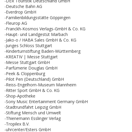
-DER Touristik Deutschland GmbH
-Deutsche Bahn AG
-Everdrop GmbH
-Familienbildungsstätte Göppingen
-Fleurop AG
-Franckh-Kosmos Verlags-GmbH & Co. KG
-Haupt- und Landgestüt Marbach
-Jako-o / HABA Sales GmbH & Co. KG
-Junges Schloss Stuttgart
-Kinderturnstiftung Baden-Württemberg
-KREATIV | Messe Stuttgart
-Messe Stuttgart GmbH
-Parfümerie Douglas GmbH
-Peek & Cloppenburg
-Pilot Pen (Deutschland) GmbH
-Reiss-Engelhorn-Museum Mannheim
-Ritter Sport GmbH & Co. KG
-Shop-Apotheke
-Sony Music Entertainment Germany GmbH
-Stadtrundfahrt Leipzig GmbH
-Stiftung Mensch und Umwelt
-Thienemann Esslinger Verlag
-Tropilex B.V.
-uhrcenter/Esters GmbH