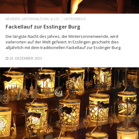
MUSEEN, UNTERHALTUNG & CO.
UNTERWEGS
Fackellauf zur Esslinger Burg
Die längste Nacht des Jahres, die Wintersonnenwende, wird
vielerorten auf der Welt gefeiert. In Esslingen geschieht dies
alljährlich mit dem traditionellen Fackellauf zur Esslinger Burg.
18. DEZEMBER 2023
READ MORE