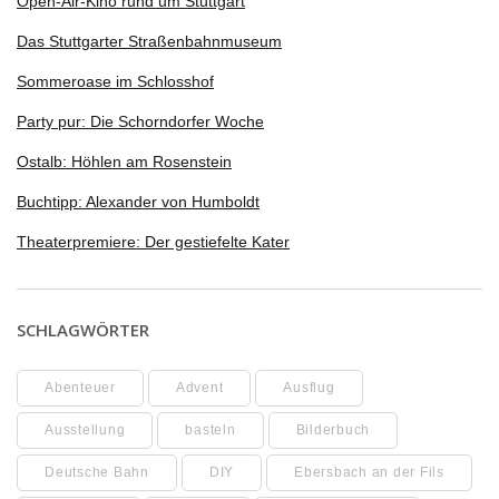
Open-Air-Kino rund um Stuttgart
Das Stuttgarter Straßenbahnmuseum
Sommeroase im Schlosshof
Party pur: Die Schorndorfer Woche
Ostalb: Höhlen am Rosenstein
Buchtipp: Alexander von Humboldt
Theaterpremiere: Der gestiefelte Kater
SCHLAGWÖRTER
Abenteuer
Advent
Ausflug
Ausstellung
basteln
Bilderbuch
Deutsche Bahn
DIY
Ebersbach an der Fils