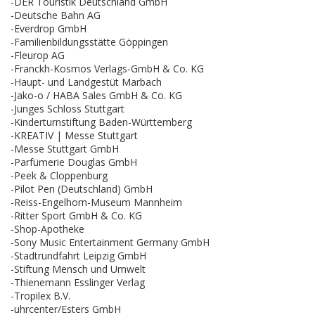
-DER Touristik Deutschland GmbH
-Deutsche Bahn AG
-Everdrop GmbH
-Familienbildungsstätte Göppingen
-Fleurop AG
-Franckh-Kosmos Verlags-GmbH & Co. KG
-Haupt- und Landgestüt Marbach
-Jako-o / HABA Sales GmbH & Co. KG
-Junges Schloss Stuttgart
-Kinderturnstiftung Baden-Württemberg
-KREATIV | Messe Stuttgart
-Messe Stuttgart GmbH
-Parfümerie Douglas GmbH
-Peek & Cloppenburg
-Pilot Pen (Deutschland) GmbH
-Reiss-Engelhorn-Museum Mannheim
-Ritter Sport GmbH & Co. KG
-Shop-Apotheke
-Sony Music Entertainment Germany GmbH
-Stadtrundfahrt Leipzig GmbH
-Stiftung Mensch und Umwelt
-Thienemann Esslinger Verlag
-Tropilex B.V.
-uhrcenter/Esters GmbH