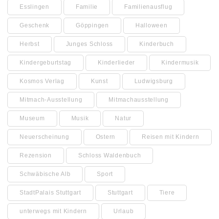
Esslingen
Familie
Familienausflug
Geschenk
Göppingen
Halloween
Herbst
Junges Schloss
Kinderbuch
Kindergeburtstag
Kinderlieder
Kindermusik
Kosmos Verlag
Kunst
Ludwigsburg
Mitmach-Ausstellung
Mitmachausstellung
Museum
Musik
Natur
Neuerscheinung
Ostern
Reisen mit Kindern
Rezension
Schloss Waldenbuch
Schwäbische Alb
Sport
StadtPalais Stuttgart
Stuttgart
Tiere
unterwegs mit Kindern
Urlaub