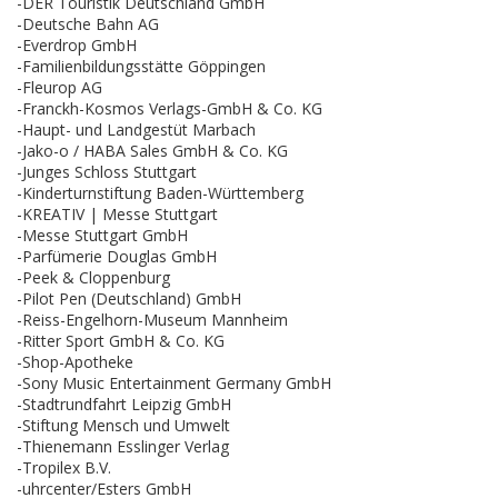
-DER Touristik Deutschland GmbH
-Deutsche Bahn AG
-Everdrop GmbH
-Familienbildungsstätte Göppingen
-Fleurop AG
-Franckh-Kosmos Verlags-GmbH & Co. KG
-Haupt- und Landgestüt Marbach
-Jako-o / HABA Sales GmbH & Co. KG
-Junges Schloss Stuttgart
-Kinderturnstiftung Baden-Württemberg
-KREATIV | Messe Stuttgart
-Messe Stuttgart GmbH
-Parfümerie Douglas GmbH
-Peek & Cloppenburg
-Pilot Pen (Deutschland) GmbH
-Reiss-Engelhorn-Museum Mannheim
-Ritter Sport GmbH & Co. KG
-Shop-Apotheke
-Sony Music Entertainment Germany GmbH
-Stadtrundfahrt Leipzig GmbH
-Stiftung Mensch und Umwelt
-Thienemann Esslinger Verlag
-Tropilex B.V.
-uhrcenter/Esters GmbH