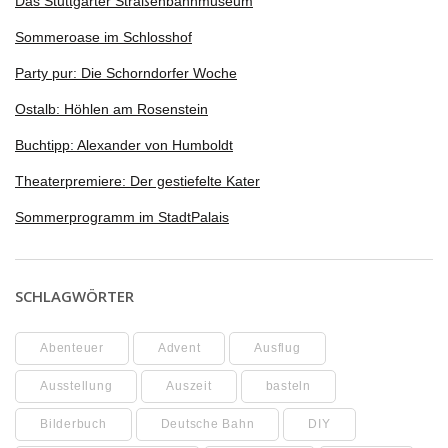
Das Stuttgarter Straßenbahnmuseum
Sommeroase im Schlosshof
Party pur: Die Schorndorfer Woche
Ostalb: Höhlen am Rosenstein
Buchtipp: Alexander von Humboldt
Theaterpremiere: Der gestiefelte Kater
Sommerprogramm im StadtPalais
SCHLAGWÖRTER
Abenteuer
Advent
Ausflug
Ausstellung
Auszeit
basteln
Bilderbuch
Deutsche Bahn
DIY