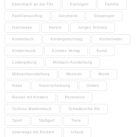
Ebersbach an der Fils
Esslingen
Familie
Familienausflug
Geschenk
Göppingen
Halloween
Herbst
Junges Schloss
Kinderbuch
Kindergeburtstag
Kinderlieder
Kindermusik
Kosmos Verlag
Kunst
Ludwigsburg
Mitmach-Ausstellung
Mitmachausstellung
Museum
Musik
Natur
Neuerscheinung
Ostern
Reisen mit Kindern
Rezension
Schloss Waldenbuch
Schwäbische Alb
Sport
Stuttgart
Tiere
unterwegs mit Kindern
Urlaub