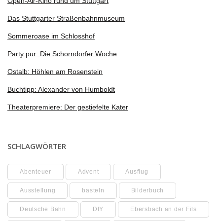
Open-Air-Kino rund um Stuttgart
Das Stuttgarter Straßenbahnmuseum
Sommeroase im Schlosshof
Party pur: Die Schorndorfer Woche
Ostalb: Höhlen am Rosenstein
Buchtipp: Alexander von Humboldt
Theaterpremiere: Der gestiefelte Kater
SCHLAGWÖRTER
Abenteuer
Advent
Ausflug
Ausstellung
basteln
Bilderbuch
Deutsche Bahn
DIY
Ebersbach an der Fils