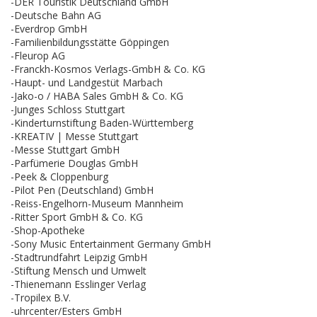
-DER Touristik Deutschland GmbH
-Deutsche Bahn AG
-Everdrop GmbH
-Familienbildungsstätte Göppingen
-Fleurop AG
-Franckh-Kosmos Verlags-GmbH & Co. KG
-Haupt- und Landgestüt Marbach
-Jako-o / HABA Sales GmbH & Co. KG
-Junges Schloss Stuttgart
-Kinderturnstiftung Baden-Württemberg
-KREATIV | Messe Stuttgart
-Messe Stuttgart GmbH
-Parfümerie Douglas GmbH
-Peek & Cloppenburg
-Pilot Pen (Deutschland) GmbH
-Reiss-Engelhorn-Museum Mannheim
-Ritter Sport GmbH & Co. KG
-Shop-Apotheke
-Sony Music Entertainment Germany GmbH
-Stadtrundfahrt Leipzig GmbH
-Stiftung Mensch und Umwelt
-Thienemann Esslinger Verlag
-Tropilex B.V.
-uhrcenter/Esters GmbH