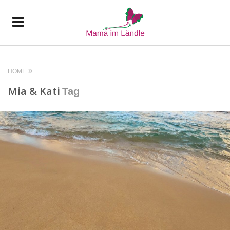
HOME
Mia & Kati
Tag
READ MORE