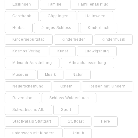
Esslingen
Familie
Familienausflug
Geschenk
Göppingen
Halloween
Herbst
Junges Schloss
Kinderbuch
Kindergeburtstag
Kinderlieder
Kindermusik
Kosmos Verlag
Kunst
Ludwigsburg
Mitmach-Ausstellung
Mitmachausstellung
Museum
Musik
Natur
Neuerscheinung
Ostern
Reisen mit Kindern
Rezension
Schloss Waldenbuch
Schwäbische Alb
Sport
StadtPalais Stuttgart
Stuttgart
Tiere
unterwegs mit Kindern
Urlaub