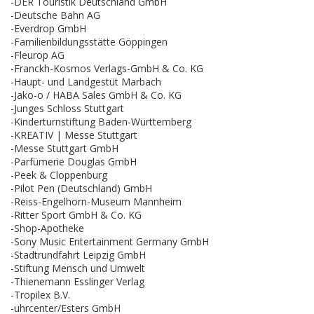
-DER Touristik Deutschland GmbH
-Deutsche Bahn AG
-Everdrop GmbH
-Familienbildungsstätte Göppingen
-Fleurop AG
-Franckh-Kosmos Verlags-GmbH & Co. KG
-Haupt- und Landgestüt Marbach
-Jako-o / HABA Sales GmbH & Co. KG
-Junges Schloss Stuttgart
-Kinderturnstiftung Baden-Württemberg
-KREATIV | Messe Stuttgart
-Messe Stuttgart GmbH
-Parfümerie Douglas GmbH
-Peek & Cloppenburg
-Pilot Pen (Deutschland) GmbH
-Reiss-Engelhorn-Museum Mannheim
-Ritter Sport GmbH & Co. KG
-Shop-Apotheke
-Sony Music Entertainment Germany GmbH
-Stadtrundfahrt Leipzig GmbH
-Stiftung Mensch und Umwelt
-Thienemann Esslinger Verlag
-Tropilex B.V.
-uhrcenter/Esters GmbH