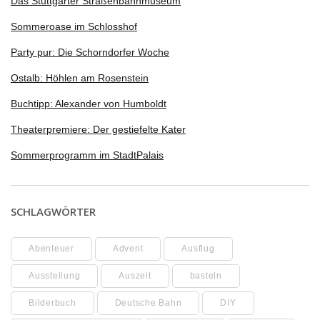
Das Stuttgarter Straßenbahnmuseum
Sommeroase im Schlosshof
Party pur: Die Schorndorfer Woche
Ostalb: Höhlen am Rosenstein
Buchtipp: Alexander von Humboldt
Theaterpremiere: Der gestiefelte Kater
Sommerprogramm im StadtPalais
SCHLAGWÖRTER
Abenteuer
Advent
Ausflug
Ausstellung
Auszeit
basteln
Bilderbuch
Deutsche Bahn
DIY