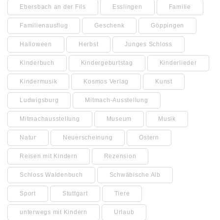
Ebersbach an der Fils
Esslingen
Familie
Familienausflug
Geschenk
Göppingen
Halloween
Herbst
Junges Schloss
Kinderbuch
Kindergeburtstag
Kinderlieder
Kindermusik
Kosmos Verlag
Kunst
Ludwigsburg
Mitmach-Ausstellung
Mitmachausstellung
Museum
Musik
Natur
Neuerscheinung
Ostern
Reisen mit Kindern
Rezension
Schloss Waldenbuch
Schwäbische Alb
Sport
Stuttgart
Tiere
unterwegs mit Kindern
Urlaub