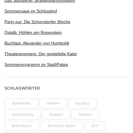
Das Stuttgarter Straßenbahnmuseum
Sommeroase im Schlosshof
Party pur: Die Schorndorfer Woche
Ostalb: Höhlen am Rosenstein
Buchtipp: Alexander von Humboldt
Theaterpremiere: Der gestiefelte Kater
Sommerprogramm im StadtPalais
SCHLAGWÖRTER
Abenteuer
Advent
Ausflug
Ausstellung
Auszeit
basteln
Bilderbuch
Deutsche Bahn
DIY