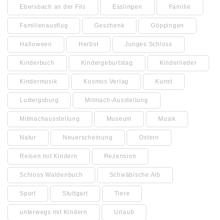
Ebersbach an der Fils
Esslingen
Familie
Familienausflug
Geschenk
Göppingen
Halloween
Herbst
Junges Schloss
Kinderbuch
Kindergeburtstag
Kinderlieder
Kindermusik
Kosmos Verlag
Kunst
Ludwigsburg
Mitmach-Ausstellung
Mitmachausstellung
Museum
Musik
Natur
Neuerscheinung
Ostern
Reisen mit Kindern
Rezension
Schloss Waldenbuch
Schwäbische Alb
Sport
Stuttgart
Tiere
unterwegs mit Kindern
Urlaub