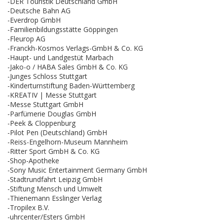
-DER Touristik Deutschland GmbH
-Deutsche Bahn AG
-Everdrop GmbH
-Familienbildungsstätte Göppingen
-Fleurop AG
-Franckh-Kosmos Verlags-GmbH & Co. KG
-Haupt- und Landgestüt Marbach
-Jako-o / HABA Sales GmbH & Co. KG
-Junges Schloss Stuttgart
-Kinderturnstiftung Baden-Württemberg
-KREATIV | Messe Stuttgart
-Messe Stuttgart GmbH
-Parfümerie Douglas GmbH
-Peek & Cloppenburg
-Pilot Pen (Deutschland) GmbH
-Reiss-Engelhorn-Museum Mannheim
-Ritter Sport GmbH & Co. KG
-Shop-Apotheke
-Sony Music Entertainment Germany GmbH
-Stadtrundfahrt Leipzig GmbH
-Stiftung Mensch und Umwelt
-Thienemann Esslinger Verlag
-Tropilex B.V.
-uhrcenter/Esters GmbH