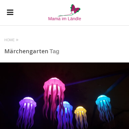
HOME
Märchengarten
Tag
READ MORE