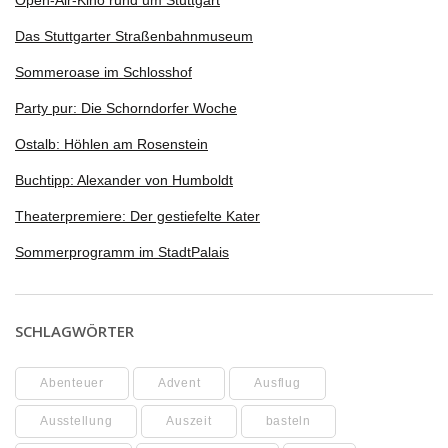
Open-Air-Kino rund um Stuttgart
Das Stuttgarter Straßenbahnmuseum
Sommeroase im Schlosshof
Party pur: Die Schorndorfer Woche
Ostalb: Höhlen am Rosenstein
Buchtipp: Alexander von Humboldt
Theaterpremiere: Der gestiefelte Kater
Sommerprogramm im StadtPalais
SCHLAGWÖRTER
Abenteuer
Advent
Ausflug
Ausstellung
Auszeit
basteln