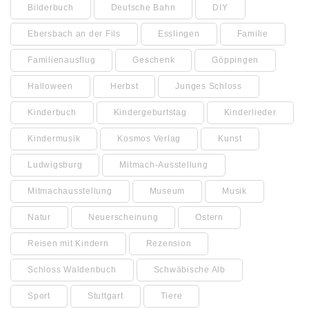
Bilderbuch
Deutsche Bahn
DIY
Ebersbach an der Fils
Esslingen
Familie
Familienausflug
Geschenk
Göppingen
Halloween
Herbst
Junges Schloss
Kinderbuch
Kindergeburtstag
Kinderlieder
Kindermusik
Kosmos Verlag
Kunst
Ludwigsburg
Mitmach-Ausstellung
Mitmachausstellung
Museum
Musik
Natur
Neuerscheinung
Ostern
Reisen mit Kindern
Rezension
Schloss Waldenbuch
Schwäbische Alb
Sport
Stuttgart
Tiere