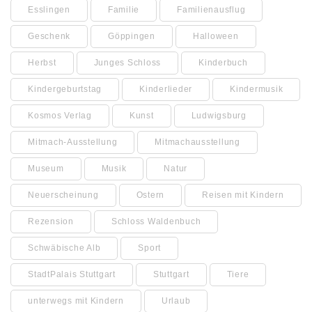
Esslingen
Familie
Familienausflug
Geschenk
Göppingen
Halloween
Herbst
Junges Schloss
Kinderbuch
Kindergeburtstag
Kinderlieder
Kindermusik
Kosmos Verlag
Kunst
Ludwigsburg
Mitmach-Ausstellung
Mitmachausstellung
Museum
Musik
Natur
Neuerscheinung
Ostern
Reisen mit Kindern
Rezension
Schloss Waldenbuch
Schwäbische Alb
Sport
StadtPalais Stuttgart
Stuttgart
Tiere
unterwegs mit Kindern
Urlaub