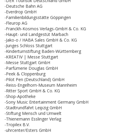
-DER Touristik Deutschland GmbH
-Deutsche Bahn AG
-Everdrop GmbH
-Familienbildungsstätte Göppingen
-Fleurop AG
-Franckh-Kosmos Verlags-GmbH & Co. KG
-Haupt- und Landgestüt Marbach
-Jako-o / HABA Sales GmbH & Co. KG
-Junges Schloss Stuttgart
-Kinderturnstiftung Baden-Württemberg
-KREATIV | Messe Stuttgart
-Messe Stuttgart GmbH
-Parfümerie Douglas GmbH
-Peek & Cloppenburg
-Pilot Pen (Deutschland) GmbH
-Reiss-Engelhorn-Museum Mannheim
-Ritter Sport GmbH & Co. KG
-Shop-Apotheke
-Sony Music Entertainment Germany GmbH
-Stadtrundfahrt Leipzig GmbH
-Stiftung Mensch und Umwelt
-Thienemann Esslinger Verlag
-Tropilex B.V.
-uhrcenter/Esters GmbH