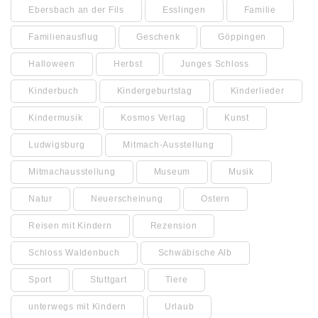
Ebersbach an der Fils
Esslingen
Familie
Familienausflug
Geschenk
Göppingen
Halloween
Herbst
Junges Schloss
Kinderbuch
Kindergeburtstag
Kinderlieder
Kindermusik
Kosmos Verlag
Kunst
Ludwigsburg
Mitmach-Ausstellung
Mitmachausstellung
Museum
Musik
Natur
Neuerscheinung
Ostern
Reisen mit Kindern
Rezension
Schloss Waldenbuch
Schwäbische Alb
Sport
Stuttgart
Tiere
unterwegs mit Kindern
Urlaub