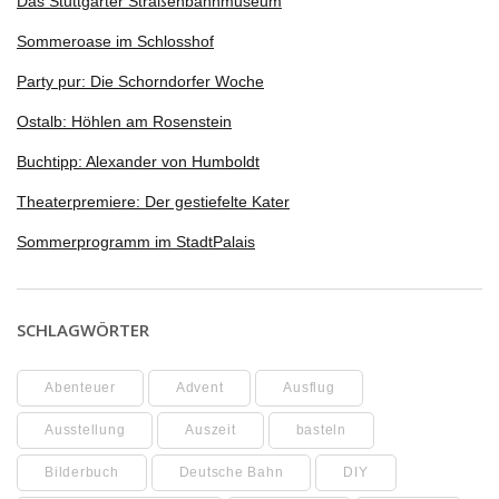
Das Stuttgarter Straßenbahnmuseum
Sommeroase im Schlosshof
Party pur: Die Schorndorfer Woche
Ostalb: Höhlen am Rosenstein
Buchtipp: Alexander von Humboldt
Theaterpremiere: Der gestiefelte Kater
Sommerprogramm im StadtPalais
SCHLAGWÖRTER
Abenteuer
Advent
Ausflug
Ausstellung
Auszeit
basteln
Bilderbuch
Deutsche Bahn
DIY