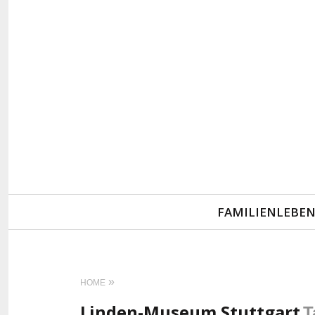
Primary
FAMILIENLEBE
Navigation
HOME
Linden-Museum Stuttgart
T