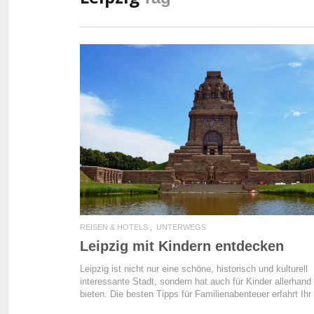
READ MORE
REISEN & HOTELS
UNTERWEGS
Leipzig mit Kindern entdecken
Leipzig ist nicht nur eine schöne, historisch und kulturell
interessante Stadt, sondern hat auch für Kinder allerhand
bieten. Die besten Tipps für Familienabenteuer erfahrt Ihr 