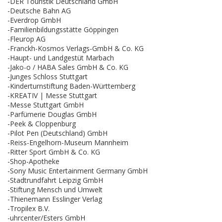
-DER Touristik Deutschland GmbH
-Deutsche Bahn AG
-Everdrop GmbH
-Familienbildungsstätte Göppingen
-Fleurop AG
-Franckh-Kosmos Verlags-GmbH & Co. KG
-Haupt- und Landgestüt Marbach
-Jako-o / HABA Sales GmbH & Co. KG
-Junges Schloss Stuttgart
-Kinderturnstiftung Baden-Württemberg
-KREATIV | Messe Stuttgart
-Messe Stuttgart GmbH
-Parfümerie Douglas GmbH
-Peek & Cloppenburg
-Pilot Pen (Deutschland) GmbH
-Reiss-Engelhorn-Museum Mannheim
-Ritter Sport GmbH & Co. KG
-Shop-Apotheke
-Sony Music Entertainment Germany GmbH
-Stadtrundfahrt Leipzig GmbH
-Stiftung Mensch und Umwelt
-Thienemann Esslinger Verlag
-Tropilex B.V.
-uhrcenter/Esters GmbH