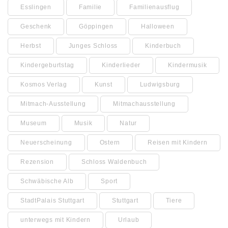
Esslingen
Familie
Familienausflug
Geschenk
Göppingen
Halloween
Herbst
Junges Schloss
Kinderbuch
Kindergeburtstag
Kinderlieder
Kindermusik
Kosmos Verlag
Kunst
Ludwigsburg
Mitmach-Ausstellung
Mitmachausstellung
Museum
Musik
Natur
Neuerscheinung
Ostern
Reisen mit Kindern
Rezension
Schloss Waldenbuch
Schwäbische Alb
Sport
StadtPalais Stuttgart
Stuttgart
Tiere
unterwegs mit Kindern
Urlaub