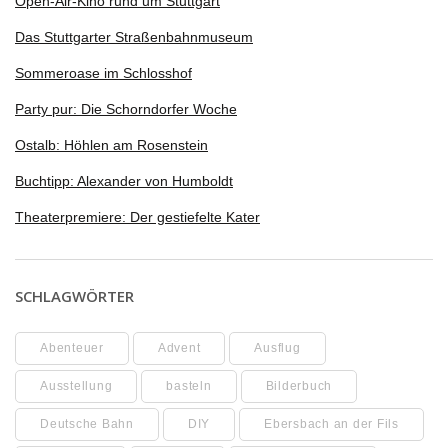
Open-Air-Kino rund um Stuttgart
Das Stuttgarter Straßenbahnmuseum
Sommeroase im Schlosshof
Party pur: Die Schorndorfer Woche
Ostalb: Höhlen am Rosenstein
Buchtipp: Alexander von Humboldt
Theaterpremiere: Der gestiefelte Kater
SCHLAGWÖRTER
Abenteuer
Advent
Ausflug
Ausstellung
basteln
Bilderbuch
Deutsche Bahn
DIY
Ebersbach an der Fils