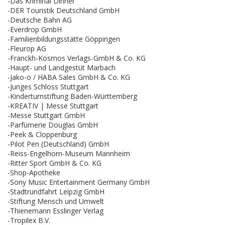
-Das Kriminal Dinner
-DER Touristik Deutschland GmbH
-Deutsche Bahn AG
-Everdrop GmbH
-Familienbildungsstätte Göppingen
-Fleurop AG
-Franckh-Kosmos Verlags-GmbH & Co. KG
-Haupt- und Landgestüt Marbach
-Jako-o / HABA Sales GmbH & Co. KG
-Junges Schloss Stuttgart
-Kinderturnstiftung Baden-Württemberg
-KREATIV | Messe Stuttgart
-Messe Stuttgart GmbH
-Parfümerie Douglas GmbH
-Peek & Cloppenburg
-Pilot Pen (Deutschland) GmbH
-Reiss-Engelhorn-Museum Mannheim
-Ritter Sport GmbH & Co. KG
-Shop-Apotheke
-Sony Music Entertainment Germany GmbH
-Stadtrundfahrt Leipzig GmbH
-Stiftung Mensch und Umwelt
-Thienemann Esslinger Verlag
-Tropilex B.V.