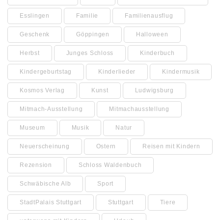
Esslingen
Familie
Familienausflug
Geschenk
Göppingen
Halloween
Herbst
Junges Schloss
Kinderbuch
Kindergeburtstag
Kinderlieder
Kindermusik
Kosmos Verlag
Kunst
Ludwigsburg
Mitmach-Ausstellung
Mitmachausstellung
Museum
Musik
Natur
Neuerscheinung
Ostern
Reisen mit Kindern
Rezension
Schloss Waldenbuch
Schwäbische Alb
Sport
StadtPalais Stuttgart
Stuttgart
Tiere