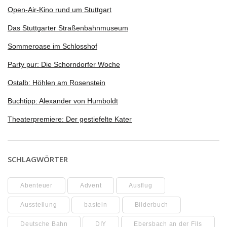
Open-Air-Kino rund um Stuttgart
Das Stuttgarter Straßenbahnmuseum
Sommeroase im Schlosshof
Party pur: Die Schorndorfer Woche
Ostalb: Höhlen am Rosenstein
Buchtipp: Alexander von Humboldt
Theaterpremiere: Der gestiefelte Kater
SCHLAGWÖRTER
Abenteuer
Advent
Ausflug
Ausstellung
basteln
Bilderbuch
Deutsche Bahn
DIY
Ebersbach an der Fils