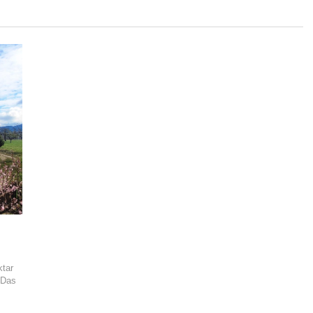
ktar
 Das