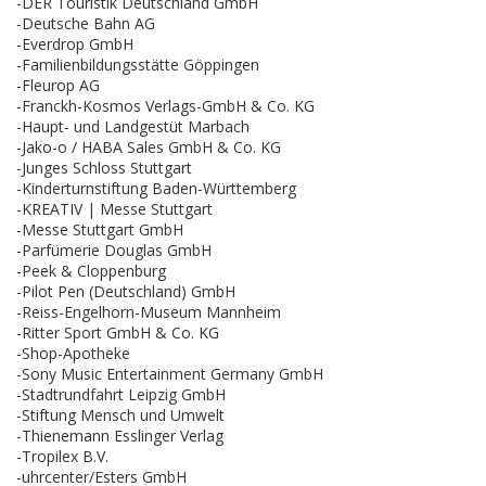
-DER Touristik Deutschland GmbH
-Deutsche Bahn AG
-Everdrop GmbH
-Familienbildungsstätte Göppingen
-Fleurop AG
-Franckh-Kosmos Verlags-GmbH & Co. KG
-Haupt- und Landgestüt Marbach
-Jako-o / HABA Sales GmbH & Co. KG
-Junges Schloss Stuttgart
-Kinderturnstiftung Baden-Württemberg
-KREATIV | Messe Stuttgart
-Messe Stuttgart GmbH
-Parfümerie Douglas GmbH
-Peek & Cloppenburg
-Pilot Pen (Deutschland) GmbH
-Reiss-Engelhorn-Museum Mannheim
-Ritter Sport GmbH & Co. KG
-Shop-Apotheke
-Sony Music Entertainment Germany GmbH
-Stadtrundfahrt Leipzig GmbH
-Stiftung Mensch und Umwelt
-Thienemann Esslinger Verlag
-Tropilex B.V.
-uhrcenter/Esters GmbH