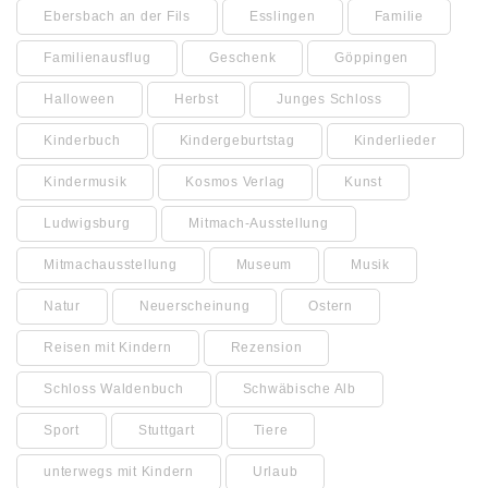
Ebersbach an der Fils
Esslingen
Familie
Familienausflug
Geschenk
Göppingen
Halloween
Herbst
Junges Schloss
Kinderbuch
Kindergeburtstag
Kinderlieder
Kindermusik
Kosmos Verlag
Kunst
Ludwigsburg
Mitmach-Ausstellung
Mitmachausstellung
Museum
Musik
Natur
Neuerscheinung
Ostern
Reisen mit Kindern
Rezension
Schloss Waldenbuch
Schwäbische Alb
Sport
Stuttgart
Tiere
unterwegs mit Kindern
Urlaub