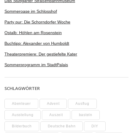
Das Stuttgarter Straßenbahnmuseum
Sommeroase im Schlosshof
Party pur: Die Schorndorfer Woche
Ostalb: Höhlen am Rosenstein
Buchtipp: Alexander von Humboldt
Theaterpremiere: Der gestiefelte Kater
Sommerprogramm im StadtPalais
SCHLAGWÖRTER
Abenteuer
Advent
Ausflug
Ausstellung
Auszeit
basteln
Bilderbuch
Deutsche Bahn
DIY