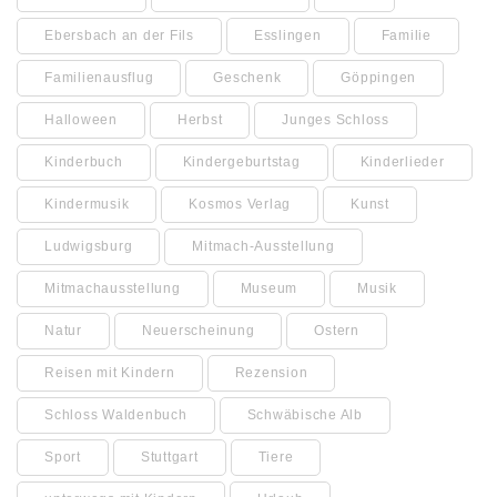
Ebersbach an der Fils
Esslingen
Familie
Familienausflug
Geschenk
Göppingen
Halloween
Herbst
Junges Schloss
Kinderbuch
Kindergeburtstag
Kinderlieder
Kindermusik
Kosmos Verlag
Kunst
Ludwigsburg
Mitmach-Ausstellung
Mitmachausstellung
Museum
Musik
Natur
Neuerscheinung
Ostern
Reisen mit Kindern
Rezension
Schloss Waldenbuch
Schwäbische Alb
Sport
Stuttgart
Tiere