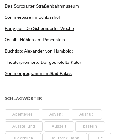
Das Stuttgarter Straßenbahnmuseum
Sommeroase im Schlosshof
Party pur: Die Schorndorfer Woche
Ostalb: Höhlen am Rosenstein
Buchtipp: Alexander von Humboldt
Theaterpremiere: Der gestiefelte Kater
Sommerprogramm im StadtPalais
SCHLAGWÖRTER
Abenteuer
Advent
Ausflug
Ausstellung
Auszeit
basteln
Bilderbuch
Deutsche Bahn
DIY