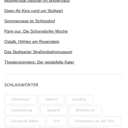
Biodiversität hautnah im Boßlerhaus
Open-Air-Kino rund um Stuttgart
Sommeroase im Schlosshof
Party pur: Die Schorndorfer Woche
Ostalb: Höhlen am Rosenstein
Das Stuttgarter Straßenbahnmuseum
Theaterpremiere: Der gestiefelte Kater
SCHLAGWÖRTER
Abenteuer
Advent
Ausflug
Ausstellung
basteln
Bilderbuch
Deutsche Bahn
DIY
Ebersbach an der Fils