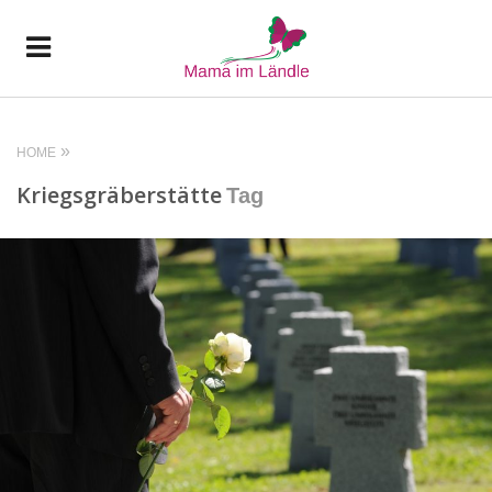
HOME
Kriegsgräberstätte
Tag
READ MORE