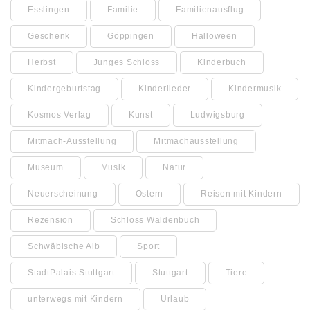
Esslingen
Familie
Familienausflug
Geschenk
Göppingen
Halloween
Herbst
Junges Schloss
Kinderbuch
Kindergeburtstag
Kinderlieder
Kindermusik
Kosmos Verlag
Kunst
Ludwigsburg
Mitmach-Ausstellung
Mitmachausstellung
Museum
Musik
Natur
Neuerscheinung
Ostern
Reisen mit Kindern
Rezension
Schloss Waldenbuch
Schwäbische Alb
Sport
StadtPalais Stuttgart
Stuttgart
Tiere
unterwegs mit Kindern
Urlaub