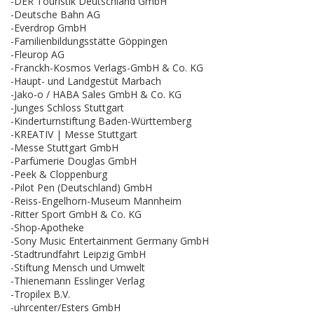
-DER Touristik Deutschland GmbH
-Deutsche Bahn AG
-Everdrop GmbH
-Familienbildungsstätte Göppingen
-Fleurop AG
-Franckh-Kosmos Verlags-GmbH & Co. KG
-Haupt- und Landgestüt Marbach
-Jako-o / HABA Sales GmbH & Co. KG
-Junges Schloss Stuttgart
-Kinderturnstiftung Baden-Württemberg
-KREATIV | Messe Stuttgart
-Messe Stuttgart GmbH
-Parfümerie Douglas GmbH
-Peek & Cloppenburg
-Pilot Pen (Deutschland) GmbH
-Reiss-Engelhorn-Museum Mannheim
-Ritter Sport GmbH & Co. KG
-Shop-Apotheke
-Sony Music Entertainment Germany GmbH
-Stadtrundfahrt Leipzig GmbH
-Stiftung Mensch und Umwelt
-Thienemann Esslinger Verlag
-Tropilex B.V.
-uhrcenter/Esters GmbH