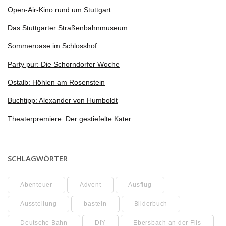
Open-Air-Kino rund um Stuttgart
Das Stuttgarter Straßenbahnmuseum
Sommeroase im Schlosshof
Party pur: Die Schorndorfer Woche
Ostalb: Höhlen am Rosenstein
Buchtipp: Alexander von Humboldt
Theaterpremiere: Der gestiefelte Kater
SCHLAGWÖRTER
Abenteuer
Advent
Ausflug
Ausstellung
basteln
Bilderbuch
Deutsche Bahn
DIY
Ebersbach an der Fils