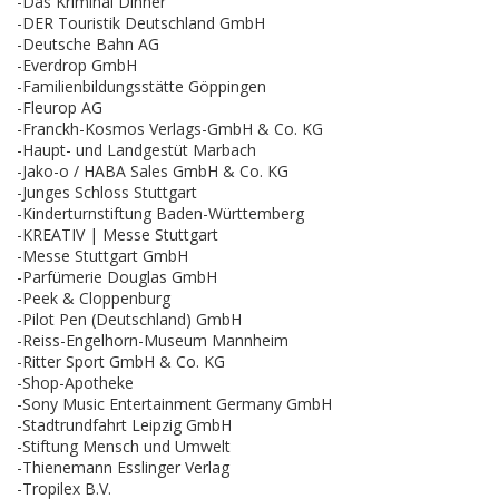
-Das Kriminal Dinner
-DER Touristik Deutschland GmbH
-Deutsche Bahn AG
-Everdrop GmbH
-Familienbildungsstätte Göppingen
-Fleurop AG
-Franckh-Kosmos Verlags-GmbH & Co. KG
-Haupt- und Landgestüt Marbach
-Jako-o / HABA Sales GmbH & Co. KG
-Junges Schloss Stuttgart
-Kinderturnstiftung Baden-Württemberg
-KREATIV | Messe Stuttgart
-Messe Stuttgart GmbH
-Parfümerie Douglas GmbH
-Peek & Cloppenburg
-Pilot Pen (Deutschland) GmbH
-Reiss-Engelhorn-Museum Mannheim
-Ritter Sport GmbH & Co. KG
-Shop-Apotheke
-Sony Music Entertainment Germany GmbH
-Stadtrundfahrt Leipzig GmbH
-Stiftung Mensch und Umwelt
-Thienemann Esslinger Verlag
-Tropilex B.V.