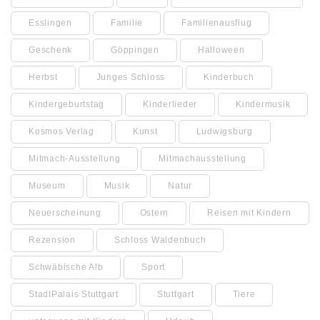
Esslingen
Familie
Familienausflug
Geschenk
Göppingen
Halloween
Herbst
Junges Schloss
Kinderbuch
Kindergeburtstag
Kinderlieder
Kindermusik
Kosmos Verlag
Kunst
Ludwigsburg
Mitmach-Ausstellung
Mitmachausstellung
Museum
Musik
Natur
Neuerscheinung
Ostern
Reisen mit Kindern
Rezension
Schloss Waldenbuch
Schwäbische Alb
Sport
StadtPalais Stuttgart
Stuttgart
Tiere