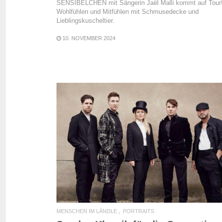
SENSIBELCHEN mit Sängerin Jaël Malli kommt auf Tour
Wohlfühlen und Mitfühlen mit Schmusedecke und
Lieblingskuscheltier.
10. NOVEMBER 2024
READ MORE
MENSCHEN IM LÄNDLE
PORTRAITS