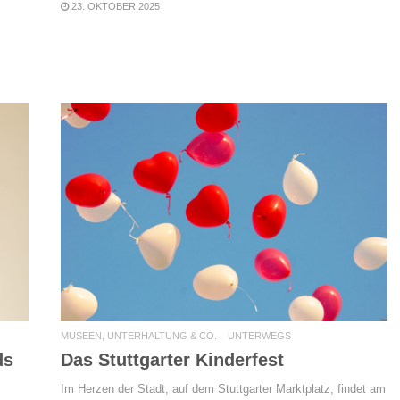
23. OKTOBER 2025
READ MORE
MUSEEN, UNTERHALTUNG & CO.
UNTERWEGS
Das Stuttgarter Kinderfest
ds
Im Herzen der Stadt, auf dem Stuttgarter Marktplatz, findet am