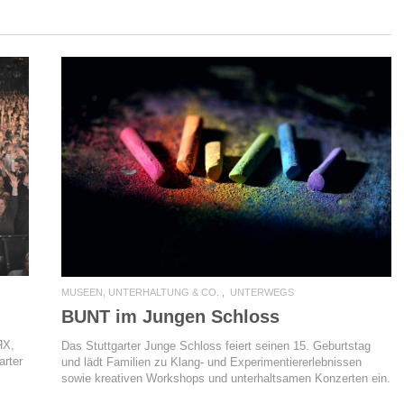
READ MORE
MUSEEN, UNTERHALTUNG & CO.
UNTERWEGS
BUNT im Jungen Schloss
ЯX,
Das Stuttgarter Junge Schloss feiert seinen 15. Geburtstag
arter
und lädt Familien zu Klang- und Experimentiererlebnissen
sowie kreativen Workshops und unterhaltsamen Konzerten ein.