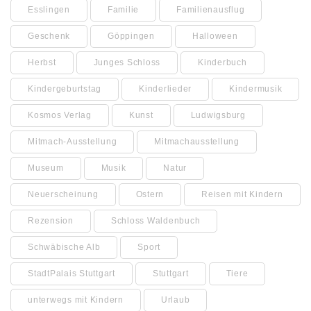
Esslingen
Familie
Familienausflug
Geschenk
Göppingen
Halloween
Herbst
Junges Schloss
Kinderbuch
Kindergeburtstag
Kinderlieder
Kindermusik
Kosmos Verlag
Kunst
Ludwigsburg
Mitmach-Ausstellung
Mitmachausstellung
Museum
Musik
Natur
Neuerscheinung
Ostern
Reisen mit Kindern
Rezension
Schloss Waldenbuch
Schwäbische Alb
Sport
StadtPalais Stuttgart
Stuttgart
Tiere
unterwegs mit Kindern
Urlaub