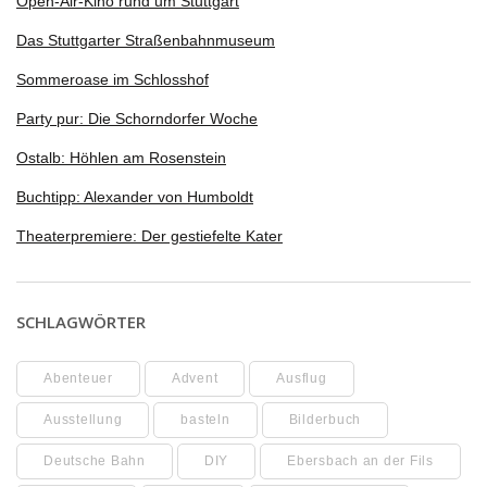
Open-Air-Kino rund um Stuttgart
Das Stuttgarter Straßenbahnmuseum
Sommeroase im Schlosshof
Party pur: Die Schorndorfer Woche
Ostalb: Höhlen am Rosenstein
Buchtipp: Alexander von Humboldt
Theaterpremiere: Der gestiefelte Kater
SCHLAGWÖRTER
Abenteuer
Advent
Ausflug
Ausstellung
basteln
Bilderbuch
Deutsche Bahn
DIY
Ebersbach an der Fils