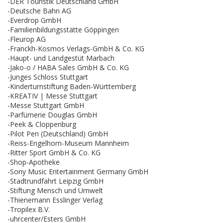
-DER Touristik Deutschland GmbH
-Deutsche Bahn AG
-Everdrop GmbH
-Familienbildungsstätte Göppingen
-Fleurop AG
-Franckh-Kosmos Verlags-GmbH & Co. KG
-Haupt- und Landgestüt Marbach
-Jako-o / HABA Sales GmbH & Co. KG
-Junges Schloss Stuttgart
-Kinderturnstiftung Baden-Württemberg
-KREATIV | Messe Stuttgart
-Messe Stuttgart GmbH
-Parfümerie Douglas GmbH
-Peek & Cloppenburg
-Pilot Pen (Deutschland) GmbH
-Reiss-Engelhorn-Museum Mannheim
-Ritter Sport GmbH & Co. KG
-Shop-Apotheke
-Sony Music Entertainment Germany GmbH
-Stadtrundfahrt Leipzig GmbH
-Stiftung Mensch und Umwelt
-Thienemann Esslinger Verlag
-Tropilex B.V.
-uhrcenter/Esters GmbH