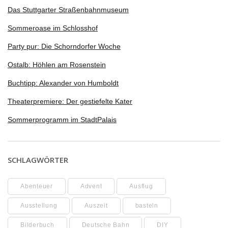
Das Stuttgarter Straßenbahnmuseum
Sommeroase im Schlosshof
Party pur: Die Schorndorfer Woche
Ostalb: Höhlen am Rosenstein
Buchtipp: Alexander von Humboldt
Theaterpremiere: Der gestiefelte Kater
Sommerprogramm im StadtPalais
SCHLAGWÖRTER
Abenteuer
Advent
Ausflug
Ausstellung
Auszeit
basteln
Bilderbuch
Deutsche Bahn
DIY