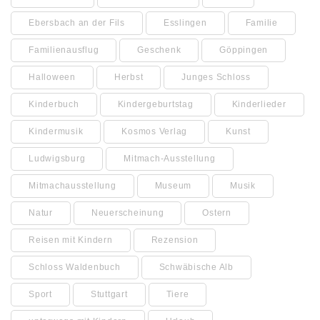
Ebersbach an der Fils
Esslingen
Familie
Familienausflug
Geschenk
Göppingen
Halloween
Herbst
Junges Schloss
Kinderbuch
Kindergeburtstag
Kinderlieder
Kindermusik
Kosmos Verlag
Kunst
Ludwigsburg
Mitmach-Ausstellung
Mitmachausstellung
Museum
Musik
Natur
Neuerscheinung
Ostern
Reisen mit Kindern
Rezension
Schloss Waldenbuch
Schwäbische Alb
Sport
Stuttgart
Tiere