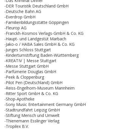
-Das Kriminal Dinner
-DER Touristik Deutschland GmbH
-Deutsche Bahn AG
-Everdrop GmbH
-Familienbildungsstätte Göppingen
-Fleurop AG
-Franckh-Kosmos Verlags-GmbH & Co. KG
-Haupt- und Landgestüt Marbach
-Jako-o / HABA Sales GmbH & Co. KG
-Junges Schloss Stuttgart
-Kinderturnstiftung Baden-Württemberg
-KREATIV | Messe Stuttgart
-Messe Stuttgart GmbH
-Parfümerie Douglas GmbH
-Peek & Cloppenburg
-Pilot Pen (Deutschland) GmbH
-Reiss-Engelhorn-Museum Mannheim
-Ritter Sport GmbH & Co. KG
-Shop-Apotheke
-Sony Music Entertainment Germany GmbH
-Stadtrundfahrt Leipzig GmbH
-Stiftung Mensch und Umwelt
-Thienemann Esslinger Verlag
-Tropilex B.V.