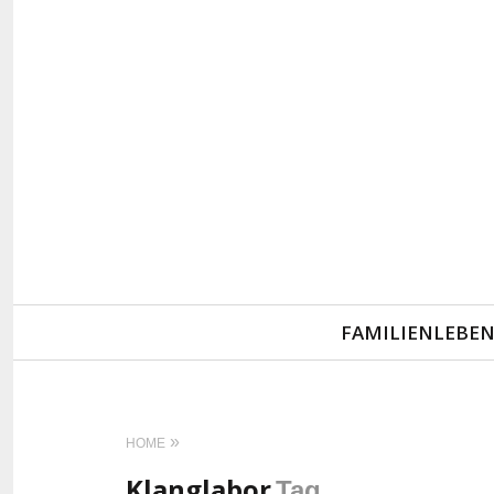
Primary
FAMILIENLEBE
Navigation
HOME
Klanglabor
Tag