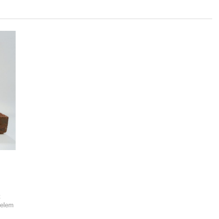
t
ielem