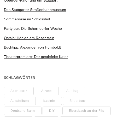
Open-Air-Kino rund um Stuttgart
Das Stuttgarter Straßenbahnmuseum
Sommeroase im Schlosshof
Party pur: Die Schorndorfer Woche
Ostalb: Höhlen am Rosenstein
Buchtipp: Alexander von Humboldt
Theaterpremiere: Der gestiefelte Kater
SCHLAGWÖRTER
Abenteuer
Advent
Ausflug
Ausstellung
basteln
Bilderbuch
Deutsche Bahn
DIY
Ebersbach an der Fils