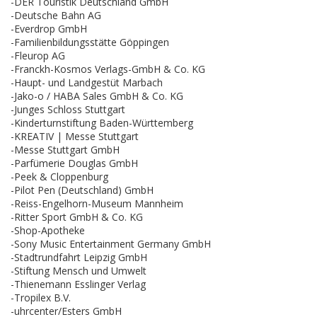
-DER Touristik Deutschland GmbH
-Deutsche Bahn AG
-Everdrop GmbH
-Familienbildungsstätte Göppingen
-Fleurop AG
-Franckh-Kosmos Verlags-GmbH & Co. KG
-Haupt- und Landgestüt Marbach
-Jako-o / HABA Sales GmbH & Co. KG
-Junges Schloss Stuttgart
-Kinderturnstiftung Baden-Württemberg
-KREATIV | Messe Stuttgart
-Messe Stuttgart GmbH
-Parfümerie Douglas GmbH
-Peek & Cloppenburg
-Pilot Pen (Deutschland) GmbH
-Reiss-Engelhorn-Museum Mannheim
-Ritter Sport GmbH & Co. KG
-Shop-Apotheke
-Sony Music Entertainment Germany GmbH
-Stadtrundfahrt Leipzig GmbH
-Stiftung Mensch und Umwelt
-Thienemann Esslinger Verlag
-Tropilex B.V.
-uhrcenter/Esters GmbH