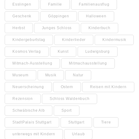
Esslingen
Familie
Familienausflug
Geschenk
Göppingen
Halloween
Herbst
Junges Schloss
Kinderbuch
Kindergeburtstag
Kinderlieder
Kindermusik
Kosmos Verlag
Kunst
Ludwigsburg
Mitmach-Ausstellung
Mitmachausstellung
Museum
Musik
Natur
Neuerscheinung
Ostern
Reisen mit Kindern
Rezension
Schloss Waldenbuch
Schwäbische Alb
Sport
StadtPalais Stuttgart
Stuttgart
Tiere
unterwegs mit Kindern
Urlaub