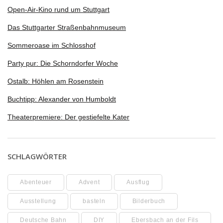
Open-Air-Kino rund um Stuttgart
Das Stuttgarter Straßenbahnmuseum
Sommeroase im Schlosshof
Party pur: Die Schorndorfer Woche
Ostalb: Höhlen am Rosenstein
Buchtipp: Alexander von Humboldt
Theaterpremiere: Der gestiefelte Kater
SCHLAGWÖRTER
Abenteuer
Advent
Ausflug
Ausstellung
basteln
Bilderbuch
Deutsche Bahn
DIY
Ebersbach an der Fils