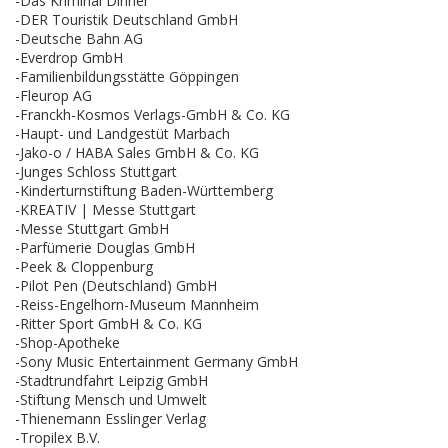
-Das Kriminal Dinner
-DER Touristik Deutschland GmbH
-Deutsche Bahn AG
-Everdrop GmbH
-Familienbildungsstätte Göppingen
-Fleurop AG
-Franckh-Kosmos Verlags-GmbH & Co. KG
-Haupt- und Landgestüt Marbach
-Jako-o / HABA Sales GmbH & Co. KG
-Junges Schloss Stuttgart
-Kinderturnstiftung Baden-Württemberg
-KREATIV | Messe Stuttgart
-Messe Stuttgart GmbH
-Parfümerie Douglas GmbH
-Peek & Cloppenburg
-Pilot Pen (Deutschland) GmbH
-Reiss-Engelhorn-Museum Mannheim
-Ritter Sport GmbH & Co. KG
-Shop-Apotheke
-Sony Music Entertainment Germany GmbH
-Stadtrundfahrt Leipzig GmbH
-Stiftung Mensch und Umwelt
-Thienemann Esslinger Verlag
-Tropilex B.V.