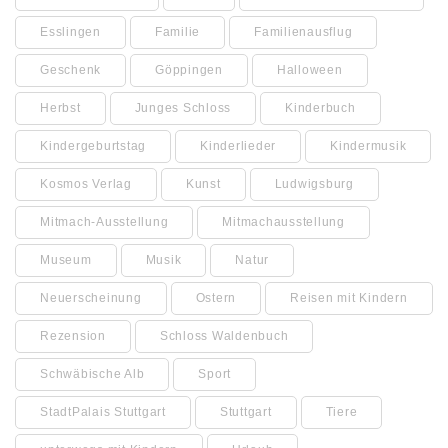
Esslingen
Familie
Familienausflug
Geschenk
Göppingen
Halloween
Herbst
Junges Schloss
Kinderbuch
Kindergeburtstag
Kinderlieder
Kindermusik
Kosmos Verlag
Kunst
Ludwigsburg
Mitmach-Ausstellung
Mitmachausstellung
Museum
Musik
Natur
Neuerscheinung
Ostern
Reisen mit Kindern
Rezension
Schloss Waldenbuch
Schwäbische Alb
Sport
StadtPalais Stuttgart
Stuttgart
Tiere