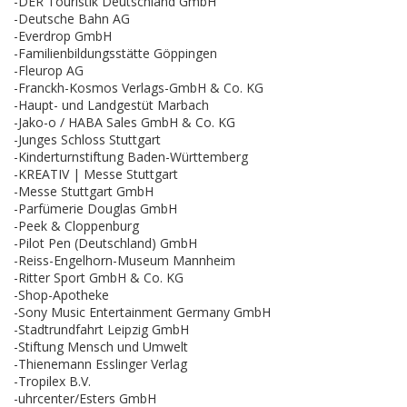
-DER Touristik Deutschland GmbH
-Deutsche Bahn AG
-Everdrop GmbH
-Familienbildungsstätte Göppingen
-Fleurop AG
-Franckh-Kosmos Verlags-GmbH & Co. KG
-Haupt- und Landgestüt Marbach
-Jako-o / HABA Sales GmbH & Co. KG
-Junges Schloss Stuttgart
-Kinderturnstiftung Baden-Württemberg
-KREATIV | Messe Stuttgart
-Messe Stuttgart GmbH
-Parfümerie Douglas GmbH
-Peek & Cloppenburg
-Pilot Pen (Deutschland) GmbH
-Reiss-Engelhorn-Museum Mannheim
-Ritter Sport GmbH & Co. KG
-Shop-Apotheke
-Sony Music Entertainment Germany GmbH
-Stadtrundfahrt Leipzig GmbH
-Stiftung Mensch und Umwelt
-Thienemann Esslinger Verlag
-Tropilex B.V.
-uhrcenter/Esters GmbH