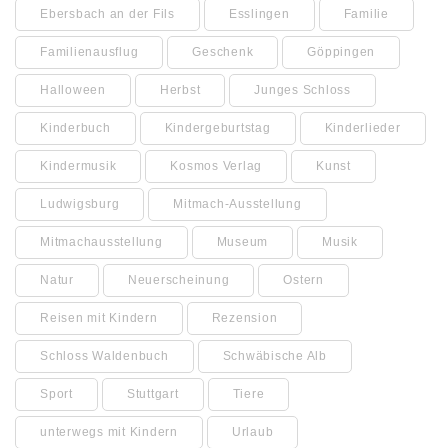
Ebersbach an der Fils
Esslingen
Familie
Familienausflug
Geschenk
Göppingen
Halloween
Herbst
Junges Schloss
Kinderbuch
Kindergeburtstag
Kinderlieder
Kindermusik
Kosmos Verlag
Kunst
Ludwigsburg
Mitmach-Ausstellung
Mitmachausstellung
Museum
Musik
Natur
Neuerscheinung
Ostern
Reisen mit Kindern
Rezension
Schloss Waldenbuch
Schwäbische Alb
Sport
Stuttgart
Tiere
unterwegs mit Kindern
Urlaub