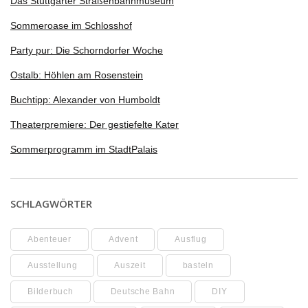
Das Stuttgarter Straßenbahnmuseum
Sommeroase im Schlosshof
Party pur: Die Schorndorfer Woche
Ostalb: Höhlen am Rosenstein
Buchtipp: Alexander von Humboldt
Theaterpremiere: Der gestiefelte Kater
Sommerprogramm im StadtPalais
SCHLAGWÖRTER
Abenteuer
Advent
Ausflug
Ausstellung
Auszeit
basteln
Bilderbuch
Deutsche Bahn
DIY