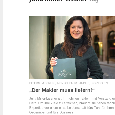
READ MORE
ELTERN IM BERUF
MENSCHEN IM LÄNDLE
PORTRAITS
„Der Makler muss liefern!“
Julia Miller-Lissner ist Immobilienmaklerin mit Verstand u
Herz. Um ihre Ziele zu erreichen, braucht sie neben fachl
Expertise vor allem eins: Leidenschaft fürs Tun, für ihren
Gegenüber und fürs Business.