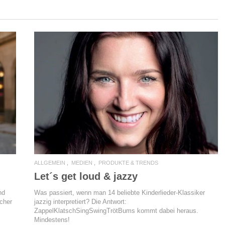
READ MORE
ALLGEMEIN
MEDIEN
PRODUKTE & TRENDS
Let´s get loud & jazzy
Was passiert, wenn man 14 beliebte Kinderlieder-Klassiker
nd
jazzig interpretiert? Die Antwort:
icher
ZappelKlatschSingSwingTrötBums kommt dabei heraus.
Mindestens!