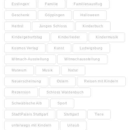
Esslingen
Familie
Familienausflug
Geschenk
Göppingen
Halloween
Herbst
Junges Schloss
Kinderbuch
Kindergeburtstag
Kinderlieder
Kindermusik
Kosmos Verlag
Kunst
Ludwigsburg
Mitmach-Ausstellung
Mitmachausstellung
Museum
Musik
Natur
Neuerscheinung
Ostern
Reisen mit Kindern
Rezension
Schloss Waldenbuch
Schwäbische Alb
Sport
StadtPalais Stuttgart
Stuttgart
Tiere
unterwegs mit Kindern
Urlaub