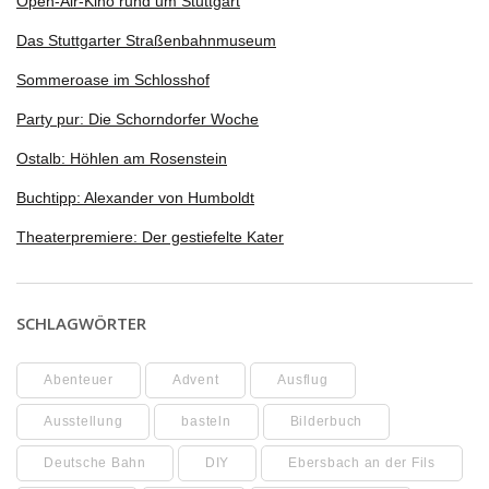
Open-Air-Kino rund um Stuttgart
Das Stuttgarter Straßenbahnmuseum
Sommeroase im Schlosshof
Party pur: Die Schorndorfer Woche
Ostalb: Höhlen am Rosenstein
Buchtipp: Alexander von Humboldt
Theaterpremiere: Der gestiefelte Kater
SCHLAGWÖRTER
Abenteuer
Advent
Ausflug
Ausstellung
basteln
Bilderbuch
Deutsche Bahn
DIY
Ebersbach an der Fils