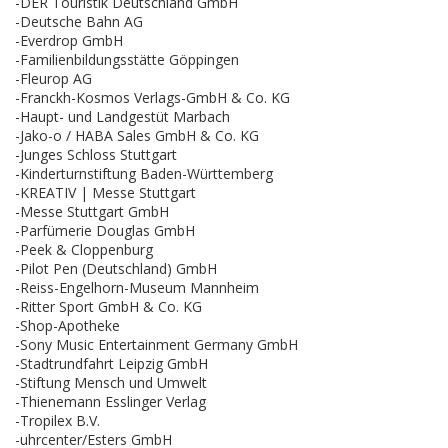
-DER Touristik Deutschland GmbH
-Deutsche Bahn AG
-Everdrop GmbH
-Familienbildungsstätte Göppingen
-Fleurop AG
-Franckh-Kosmos Verlags-GmbH & Co. KG
-Haupt- und Landgestüt Marbach
-Jako-o / HABA Sales GmbH & Co. KG
-Junges Schloss Stuttgart
-Kinderturnstiftung Baden-Württemberg
-KREATIV | Messe Stuttgart
-Messe Stuttgart GmbH
-Parfümerie Douglas GmbH
-Peek & Cloppenburg
-Pilot Pen (Deutschland) GmbH
-Reiss-Engelhorn-Museum Mannheim
-Ritter Sport GmbH & Co. KG
-Shop-Apotheke
-Sony Music Entertainment Germany GmbH
-Stadtrundfahrt Leipzig GmbH
-Stiftung Mensch und Umwelt
-Thienemann Esslinger Verlag
-Tropilex B.V.
-uhrcenter/Esters GmbH