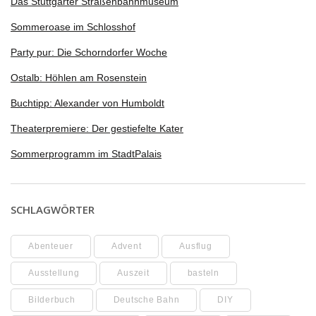
Das Stuttgarter Straßenbahnmuseum
Sommeroase im Schlosshof
Party pur: Die Schorndorfer Woche
Ostalb: Höhlen am Rosenstein
Buchtipp: Alexander von Humboldt
Theaterpremiere: Der gestiefelte Kater
Sommerprogramm im StadtPalais
SCHLAGWÖRTER
Abenteuer
Advent
Ausflug
Ausstellung
Auszeit
basteln
Bilderbuch
Deutsche Bahn
DIY