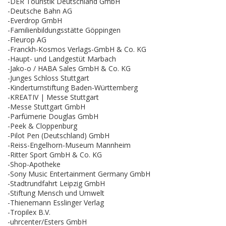
-DER Touristik Deutschland GmbH
-Deutsche Bahn AG
-Everdrop GmbH
-Familienbildungsstätte Göppingen
-Fleurop AG
-Franckh-Kosmos Verlags-GmbH & Co. KG
-Haupt- und Landgestüt Marbach
-Jako-o / HABA Sales GmbH & Co. KG
-Junges Schloss Stuttgart
-Kinderturnstiftung Baden-Württemberg
-KREATIV | Messe Stuttgart
-Messe Stuttgart GmbH
-Parfümerie Douglas GmbH
-Peek & Cloppenburg
-Pilot Pen (Deutschland) GmbH
-Reiss-Engelhorn-Museum Mannheim
-Ritter Sport GmbH & Co. KG
-Shop-Apotheke
-Sony Music Entertainment Germany GmbH
-Stadtrundfahrt Leipzig GmbH
-Stiftung Mensch und Umwelt
-Thienemann Esslinger Verlag
-Tropilex B.V.
-uhrcenter/Esters GmbH