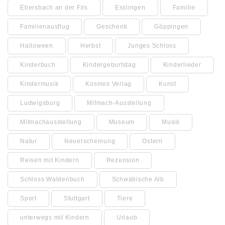
Ebersbach an der Fils
Esslingen
Familie
Familienausflug
Geschenk
Göppingen
Halloween
Herbst
Junges Schloss
Kinderbuch
Kindergeburtstag
Kinderlieder
Kindermusik
Kosmos Verlag
Kunst
Ludwigsburg
Mitmach-Ausstellung
Mitmachausstellung
Museum
Musik
Natur
Neuerscheinung
Ostern
Reisen mit Kindern
Rezension
Schloss Waldenbuch
Schwäbische Alb
Sport
Stuttgart
Tiere
unterwegs mit Kindern
Urlaub